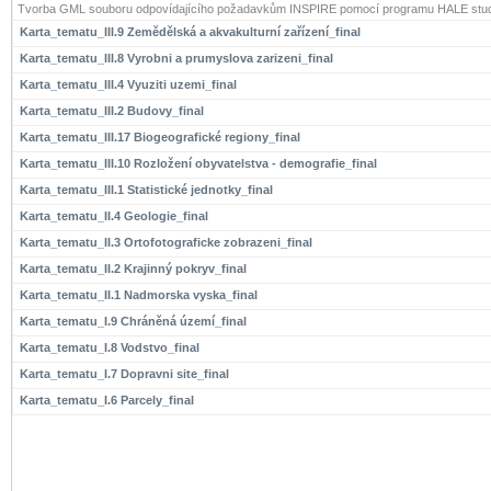
Tvorba GML souboru odpovídajícího požadavkům INSPIRE pomocí programu HALE stud
Karta_tematu_III.9 Zemědělská a akvakulturní zařízení_final
Karta_tematu_III.8 Vyrobni a prumyslova zarizeni_final
Karta_tematu_III.4 Vyuziti uzemi_final
Karta_tematu_III.2 Budovy_final
Karta_tematu_III.17 Biogeografické regiony_final
Karta_tematu_III.10 Rozložení obyvatelstva - demografie_final
Karta_tematu_III.1 Statistické jednotky_final
Karta_tematu_II.4 Geologie_final
Karta_tematu_II.3 Ortofotograficke zobrazeni_final
Karta_tematu_II.2 Krajinný pokryv_final
Karta_tematu_II.1 Nadmorska vyska_final
Karta_tematu_I.9 Chráněná území_final
Karta_tematu_I.8 Vodstvo_final
Karta_tematu_I.7 Dopravni site_final
Karta_tematu_I.6 Parcely_final