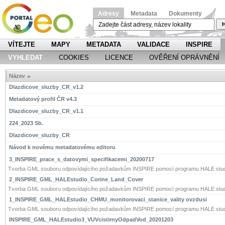
Adresy
Metadata
Dokumenty
H
VÍTEJTE
MAPY
METADATA
VALIDACE
INSPIRE
VYHLEDAT
COOKIES
LICENCE
OVĚŘENÍ OPRÁVNĚNÍ
Název
Dlazdicove_sluzby_CR_v1.2
Metadatový profil ČR v4.3
Dlazdicove_sluzby_CR_v1.1
224_2023 Sb.
Dlazdicove_sluzby_CR
Návod k novému metadatovému editoru
3_INSPIRE_prace_s_datovymi_specifikacemi_20200717
Tvorba GML souboru odpovídajícího požadavkům INSPIRE pomocí programu HALE stud
2_INSPIRE_GML_HALEstudio_Corine_Land_Cover
Tvorba GML souboru odpovídajícího požadavkům INSPIRE pomocí programu HALE stud
1_INSPIRE_GML_HALEstudio_CHMU_monitorovaci_stanice_vality ovzdusi
Tvorba GML souboru odpovídajícího požadavkům INSPIRE pomocí programu HALE stud
INSPIRE_GML_HALEstudio3_VUVcistirnyOdpadVod_20201203