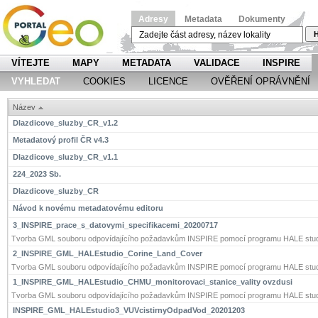
Adresy
Metadata
Dokumenty
H
VÍTEJTE
MAPY
METADATA
VALIDACE
INSPIRE
VYHLEDAT
COOKIES
LICENCE
OVĚŘENÍ OPRÁVNĚNÍ
Název
Dlazdicove_sluzby_CR_v1.2
Metadatový profil ČR v4.3
Dlazdicove_sluzby_CR_v1.1
224_2023 Sb.
Dlazdicove_sluzby_CR
Návod k novému metadatovému editoru
3_INSPIRE_prace_s_datovymi_specifikacemi_20200717
Tvorba GML souboru odpovídajícího požadavkům INSPIRE pomocí programu HALE stud
2_INSPIRE_GML_HALEstudio_Corine_Land_Cover
Tvorba GML souboru odpovídajícího požadavkům INSPIRE pomocí programu HALE stud
1_INSPIRE_GML_HALEstudio_CHMU_monitorovaci_stanice_vality ovzdusi
Tvorba GML souboru odpovídajícího požadavkům INSPIRE pomocí programu HALE stud
INSPIRE_GML_HALEstudio3_VUVcistirnyOdpadVod_20201203