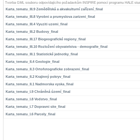
Tvorba GML souboru odpovídajícího požadavkům INSPIRE pomocí programu HALE stud
Karta_tematu_III.9 Zemědělská a akvakulturní zařízení_final
Karta_tematu_III.8 Vyrobni a prumyslova zarizeni_final
Karta_tematu_III.4 Vyuziti uzemi_final
Karta_tematu_III.2 Budovy_final
Karta_tematu_III.17 Biogeografické regiony_final
Karta_tematu_III.10 Rozložení obyvatelstva - demografie_final
Karta_tematu_III.1 Statistické jednotky_final
Karta_tematu_II.4 Geologie_final
Karta_tematu_II.3 Ortofotograficke zobrazeni_final
Karta_tematu_II.2 Krajinný pokryv_final
Karta_tematu_II.1 Nadmorska vyska_final
Karta_tematu_I.9 Chráněná území_final
Karta_tematu_I.8 Vodstvo_final
Karta_tematu_I.7 Dopravni site_final
Karta_tematu_I.6 Parcely_final