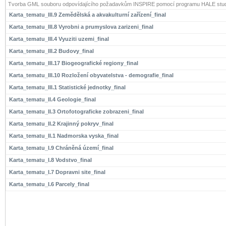
Tvorba GML souboru odpovídajícího požadavkům INSPIRE pomocí programu HALE stud
Karta_tematu_III.9 Zemědělská a akvakulturní zařízení_final
Karta_tematu_III.8 Vyrobni a prumyslova zarizeni_final
Karta_tematu_III.4 Vyuziti uzemi_final
Karta_tematu_III.2 Budovy_final
Karta_tematu_III.17 Biogeografické regiony_final
Karta_tematu_III.10 Rozložení obyvatelstva - demografie_final
Karta_tematu_III.1 Statistické jednotky_final
Karta_tematu_II.4 Geologie_final
Karta_tematu_II.3 Ortofotograficke zobrazeni_final
Karta_tematu_II.2 Krajinný pokryv_final
Karta_tematu_II.1 Nadmorska vyska_final
Karta_tematu_I.9 Chráněná území_final
Karta_tematu_I.8 Vodstvo_final
Karta_tematu_I.7 Dopravni site_final
Karta_tematu_I.6 Parcely_final