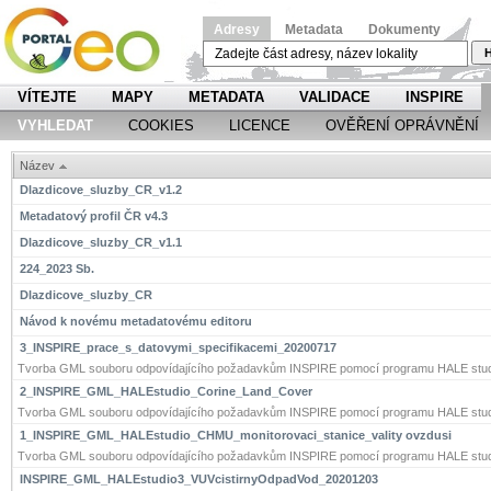
Adresy
Metadata
Dokumenty
H
VÍTEJTE
MAPY
METADATA
VALIDACE
INSPIRE
VYHLEDAT
COOKIES
LICENCE
OVĚŘENÍ OPRÁVNĚNÍ
Název
Dlazdicove_sluzby_CR_v1.2
Metadatový profil ČR v4.3
Dlazdicove_sluzby_CR_v1.1
224_2023 Sb.
Dlazdicove_sluzby_CR
Návod k novému metadatovému editoru
3_INSPIRE_prace_s_datovymi_specifikacemi_20200717
Tvorba GML souboru odpovídajícího požadavkům INSPIRE pomocí programu HALE stud
2_INSPIRE_GML_HALEstudio_Corine_Land_Cover
Tvorba GML souboru odpovídajícího požadavkům INSPIRE pomocí programu HALE stud
1_INSPIRE_GML_HALEstudio_CHMU_monitorovaci_stanice_vality ovzdusi
Tvorba GML souboru odpovídajícího požadavkům INSPIRE pomocí programu HALE stud
INSPIRE_GML_HALEstudio3_VUVcistirnyOdpadVod_20201203