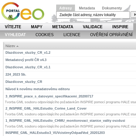
Adresy
Metadata
Dokumenty
H
VÍTEJTE
MAPY
METADATA
VALIDACE
INSPIRE
VYHLEDAT
COOKIES
LICENCE
OVĚŘENÍ OPRÁVNĚNÍ
Název
Dlazdicove_sluzby_CR_v1.2
Metadatový profil ČR v4.3
Dlazdicove_sluzby_CR_v1.1
224_2023 Sb.
Dlazdicove_sluzby_CR
Návod k novému metadatovému editoru
3_INSPIRE_prace_s_datovymi_specifikacemi_20200717
Tvorba GML souboru odpovídajícího požadavkům INSPIRE pomocí programu HALE stud
2_INSPIRE_GML_HALEstudio_Corine_Land_Cover
Tvorba GML souboru odpovídajícího požadavkům INSPIRE pomocí programu HALE stud
1_INSPIRE_GML_HALEstudio_CHMU_monitorovaci_stanice_vality ovzdusi
Tvorba GML souboru odpovídajícího požadavkům INSPIRE pomocí programu HALE stud
INSPIRE_GML_HALEstudio3_VUVcistirnyOdpadVod_20201203