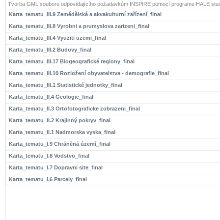
Tvorba GML souboru odpovídajícího požadavkům INSPIRE pomocí programu HALE stud
Karta_tematu_III.9 Zemědělská a akvakulturní zařízení_final
Karta_tematu_III.8 Vyrobni a prumyslova zarizeni_final
Karta_tematu_III.4 Vyuziti uzemi_final
Karta_tematu_III.2 Budovy_final
Karta_tematu_III.17 Biogeografické regiony_final
Karta_tematu_III.10 Rozložení obyvatelstva - demografie_final
Karta_tematu_III.1 Statistické jednotky_final
Karta_tematu_II.4 Geologie_final
Karta_tematu_II.3 Ortofotograficke zobrazeni_final
Karta_tematu_II.2 Krajinný pokryv_final
Karta_tematu_II.1 Nadmorska vyska_final
Karta_tematu_I.9 Chráněná území_final
Karta_tematu_I.8 Vodstvo_final
Karta_tematu_I.7 Dopravni site_final
Karta_tematu_I.6 Parcely_final