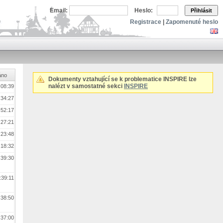
Email:
Heslo:
Přihlásit
Registrace
|
Zapomenuté heslo
áno
Dokumenty vztahující se k problematice INSPIRE lze
nalézt v samostatné sekci
INSPIRE
:08:39
:34:27
:52:17
:27:21
:23:48
:18:32
:39:30
:39:11
:38:50
:37:00