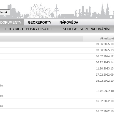
ledat
DOKUMENTY
GEOREPORTY
NÁPOVĚDA
COPYRIGHT POSKYTOVATELE
SOUHLAS SE ZPRACOVÁNÍM
Aktualizov
09.06.2025 10
03.06.2025 13
06.02.2024 12
06.12.2023 14
11.10.2023 13
17.02.2022 09
16.02.2022 10
io.
16.02.2022 10
io.
16.02.2022 10
io.
16.02.2022 10