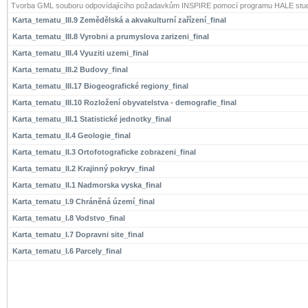
Tvorba GML souboru odpovídajícího požadavkům INSPIRE pomocí programu HALE stud
Karta_tematu_III.9 Zemědělská a akvakulturní zařízení_final
Karta_tematu_III.8 Vyrobni a prumyslova zarizeni_final
Karta_tematu_III.4 Vyuziti uzemi_final
Karta_tematu_III.2 Budovy_final
Karta_tematu_III.17 Biogeografické regiony_final
Karta_tematu_III.10 Rozložení obyvatelstva - demografie_final
Karta_tematu_III.1 Statistické jednotky_final
Karta_tematu_II.4 Geologie_final
Karta_tematu_II.3 Ortofotograficke zobrazeni_final
Karta_tematu_II.2 Krajinný pokryv_final
Karta_tematu_II.1 Nadmorska vyska_final
Karta_tematu_I.9 Chráněná území_final
Karta_tematu_I.8 Vodstvo_final
Karta_tematu_I.7 Dopravni site_final
Karta_tematu_I.6 Parcely_final