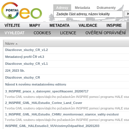
Adresy
Metadata
Dokumenty
H
VÍTEJTE
MAPY
METADATA
VALIDACE
INSPIRE
VYHLEDAT
COOKIES
LICENCE
OVĚŘENÍ OPRÁVNĚNÍ
Název
Dlazdicove_sluzby_CR_v1.2
Metadatový profil ČR v4.3
Dlazdicove_sluzby_CR_v1.1
224_2023 Sb.
Dlazdicove_sluzby_CR
Návod k novému metadatovému editoru
3_INSPIRE_prace_s_datovymi_specifikacemi_20200717
Tvorba GML souboru odpovídajícího požadavkům INSPIRE pomocí programu HALE stud
2_INSPIRE_GML_HALEstudio_Corine_Land_Cover
Tvorba GML souboru odpovídajícího požadavkům INSPIRE pomocí programu HALE stud
1_INSPIRE_GML_HALEstudio_CHMU_monitorovaci_stanice_vality ovzdusi
Tvorba GML souboru odpovídajícího požadavkům INSPIRE pomocí programu HALE stud
INSPIRE_GML_HALEstudio3_VUVcistirnyOdpadVod_20201203