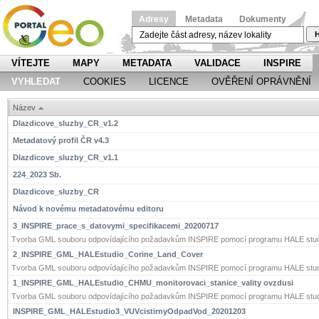
Adresy
Metadata
Dokumenty
H
VÍTEJTE
MAPY
METADATA
VALIDACE
INSPIRE
VYHLEDAT
COOKIES
LICENCE
OVĚŘENÍ OPRÁVNĚNÍ
Název
Dlazdicove_sluzby_CR_v1.2
Metadatový profil ČR v4.3
Dlazdicove_sluzby_CR_v1.1
224_2023 Sb.
Dlazdicove_sluzby_CR
Návod k novému metadatovému editoru
3_INSPIRE_prace_s_datovymi_specifikacemi_20200717
Tvorba GML souboru odpovídajícího požadavkům INSPIRE pomocí programu HALE stud
2_INSPIRE_GML_HALEstudio_Corine_Land_Cover
Tvorba GML souboru odpovídajícího požadavkům INSPIRE pomocí programu HALE stud
1_INSPIRE_GML_HALEstudio_CHMU_monitorovaci_stanice_vality ovzdusi
Tvorba GML souboru odpovídajícího požadavkům INSPIRE pomocí programu HALE stud
INSPIRE_GML_HALEstudio3_VUVcistirnyOdpadVod_20201203