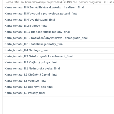
Tvorba GML souboru odpovídajícího požadavkům INSPIRE pomocí programu HALE stud
Karta_tematu_III.9 Zemědělská a akvakulturní zařízení_final
Karta_tematu_III.8 Vyrobni a prumyslova zarizeni_final
Karta_tematu_III.4 Vyuziti uzemi_final
Karta_tematu_III.2 Budovy_final
Karta_tematu_III.17 Biogeografické regiony_final
Karta_tematu_III.10 Rozložení obyvatelstva - demografie_final
Karta_tematu_III.1 Statistické jednotky_final
Karta_tematu_II.4 Geologie_final
Karta_tematu_II.3 Ortofotograficke zobrazeni_final
Karta_tematu_II.2 Krajinný pokryv_final
Karta_tematu_II.1 Nadmorska vyska_final
Karta_tematu_I.9 Chráněná území_final
Karta_tematu_I.8 Vodstvo_final
Karta_tematu_I.7 Dopravni site_final
Karta_tematu_I.6 Parcely_final