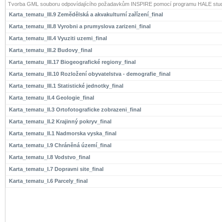
Tvorba GML souboru odpovídajícího požadavkům INSPIRE pomocí programu HALE stud
Karta_tematu_III.9 Zemědělská a akvakulturní zařízení_final
Karta_tematu_III.8 Vyrobni a prumyslova zarizeni_final
Karta_tematu_III.4 Vyuziti uzemi_final
Karta_tematu_III.2 Budovy_final
Karta_tematu_III.17 Biogeografické regiony_final
Karta_tematu_III.10 Rozložení obyvatelstva - demografie_final
Karta_tematu_III.1 Statistické jednotky_final
Karta_tematu_II.4 Geologie_final
Karta_tematu_II.3 Ortofotograficke zobrazeni_final
Karta_tematu_II.2 Krajinný pokryv_final
Karta_tematu_II.1 Nadmorska vyska_final
Karta_tematu_I.9 Chráněná území_final
Karta_tematu_I.8 Vodstvo_final
Karta_tematu_I.7 Dopravni site_final
Karta_tematu_I.6 Parcely_final