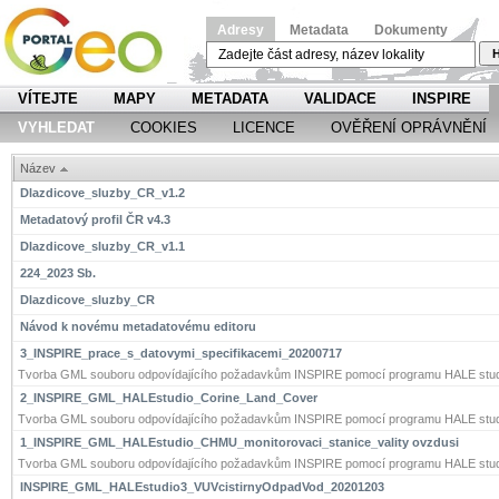
Adresy
Metadata
Dokumenty
H
VÍTEJTE
MAPY
METADATA
VALIDACE
INSPIRE
VYHLEDAT
COOKIES
LICENCE
OVĚŘENÍ OPRÁVNĚNÍ
Název
Dlazdicove_sluzby_CR_v1.2
Metadatový profil ČR v4.3
Dlazdicove_sluzby_CR_v1.1
224_2023 Sb.
Dlazdicove_sluzby_CR
Návod k novému metadatovému editoru
3_INSPIRE_prace_s_datovymi_specifikacemi_20200717
Tvorba GML souboru odpovídajícího požadavkům INSPIRE pomocí programu HALE stud
2_INSPIRE_GML_HALEstudio_Corine_Land_Cover
Tvorba GML souboru odpovídajícího požadavkům INSPIRE pomocí programu HALE stud
1_INSPIRE_GML_HALEstudio_CHMU_monitorovaci_stanice_vality ovzdusi
Tvorba GML souboru odpovídajícího požadavkům INSPIRE pomocí programu HALE stud
INSPIRE_GML_HALEstudio3_VUVcistirnyOdpadVod_20201203