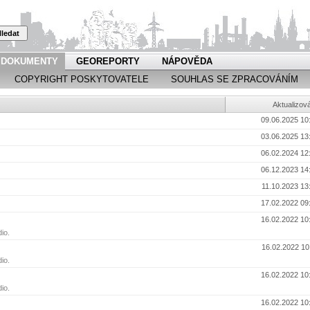
ledat
DOKUMENTY
GEOREPORTY
NÁPOVĚDA
COPYRIGHT POSKYTOVATELE
SOUHLAS SE ZPRACOVÁNÍM
Aktualizov
09.06.2025 10
03.06.2025 13
06.02.2024 12
06.12.2023 14
11.10.2023 13
17.02.2022 09
16.02.2022 10
io.
16.02.2022 10
io.
16.02.2022 10
io.
16.02.2022 10