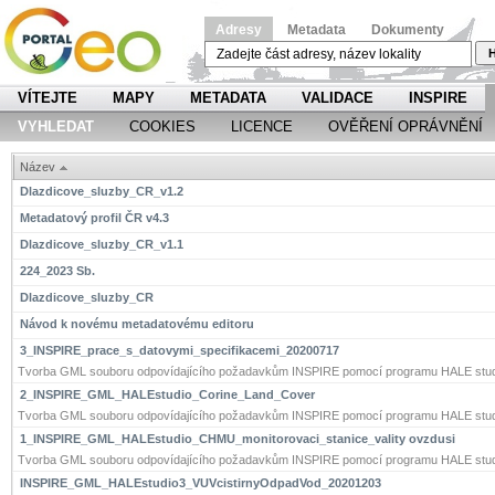
Adresy
Metadata
Dokumenty
H
VÍTEJTE
MAPY
METADATA
VALIDACE
INSPIRE
VYHLEDAT
COOKIES
LICENCE
OVĚŘENÍ OPRÁVNĚNÍ
Název
Dlazdicove_sluzby_CR_v1.2
Metadatový profil ČR v4.3
Dlazdicove_sluzby_CR_v1.1
224_2023 Sb.
Dlazdicove_sluzby_CR
Návod k novému metadatovému editoru
3_INSPIRE_prace_s_datovymi_specifikacemi_20200717
Tvorba GML souboru odpovídajícího požadavkům INSPIRE pomocí programu HALE stud
2_INSPIRE_GML_HALEstudio_Corine_Land_Cover
Tvorba GML souboru odpovídajícího požadavkům INSPIRE pomocí programu HALE stud
1_INSPIRE_GML_HALEstudio_CHMU_monitorovaci_stanice_vality ovzdusi
Tvorba GML souboru odpovídajícího požadavkům INSPIRE pomocí programu HALE stud
INSPIRE_GML_HALEstudio3_VUVcistirnyOdpadVod_20201203