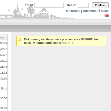
Email:
Heslo:
Přihlásit
Registrace
|
Zapomenuté heslo
áno
Dokumenty vztahující se k problematice INSPIRE lze
nalézt v samostatné sekci
INSPIRE
:08:39
:34:27
:52:17
:27:21
:23:48
:18:32
:39:30
:39:11
:38:50
:37:00