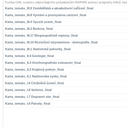
Tvorba GML souboru odpovídajícího požadavkům INSPIRE pomocí programu HALE stud
Karta_tematu_III.9 Zemědělská a akvakulturní zařízení_final
Karta_tematu_III.8 Vyrobni a prumyslova zarizeni_final
Karta_tematu_III.4 Vyuziti uzemi_final
Karta_tematu_III.2 Budovy_final
Karta_tematu_III.17 Biogeografické regiony_final
Karta_tematu_III.10 Rozložení obyvatelstva - demografie_final
Karta_tematu_III.1 Statistické jednotky_final
Karta_tematu_II.4 Geologie_final
Karta_tematu_II.3 Ortofotograficke zobrazeni_final
Karta_tematu_II.2 Krajinný pokryv_final
Karta_tematu_II.1 Nadmorska vyska_final
Karta_tematu_I.9 Chráněná území_final
Karta_tematu_I.8 Vodstvo_final
Karta_tematu_I.7 Dopravni site_final
Karta_tematu_I.6 Parcely_final