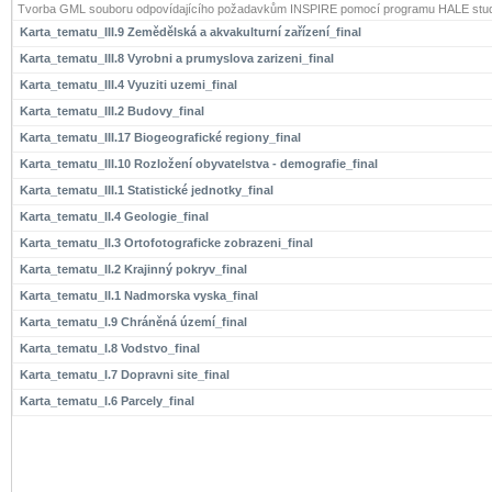
Tvorba GML souboru odpovídajícího požadavkům INSPIRE pomocí programu HALE stud
Karta_tematu_III.9 Zemědělská a akvakulturní zařízení_final
Karta_tematu_III.8 Vyrobni a prumyslova zarizeni_final
Karta_tematu_III.4 Vyuziti uzemi_final
Karta_tematu_III.2 Budovy_final
Karta_tematu_III.17 Biogeografické regiony_final
Karta_tematu_III.10 Rozložení obyvatelstva - demografie_final
Karta_tematu_III.1 Statistické jednotky_final
Karta_tematu_II.4 Geologie_final
Karta_tematu_II.3 Ortofotograficke zobrazeni_final
Karta_tematu_II.2 Krajinný pokryv_final
Karta_tematu_II.1 Nadmorska vyska_final
Karta_tematu_I.9 Chráněná území_final
Karta_tematu_I.8 Vodstvo_final
Karta_tematu_I.7 Dopravni site_final
Karta_tematu_I.6 Parcely_final