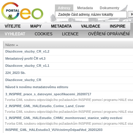
Adresy
Metadata
Dokumenty
H
VÍTEJTE
MAPY
METADATA
VALIDACE
INSPIRE
VYHLEDAT
COOKIES
LICENCE
OVĚŘENÍ OPRÁVNĚNÍ
Název
Dlazdicove_sluzby_CR_v1.2
Metadatový profil ČR v4.3
Dlazdicove_sluzby_CR_v1.1
224_2023 Sb.
Dlazdicove_sluzby_CR
Návod k novému metadatovému editoru
3_INSPIRE_prace_s_datovymi_specifikacemi_20200717
Tvorba GML souboru odpovídajícího požadavkům INSPIRE pomocí programu HALE stud
2_INSPIRE_GML_HALEstudio_Corine_Land_Cover
Tvorba GML souboru odpovídajícího požadavkům INSPIRE pomocí programu HALE stud
1_INSPIRE_GML_HALEstudio_CHMU_monitorovaci_stanice_vality ovzdusi
Tvorba GML souboru odpovídajícího požadavkům INSPIRE pomocí programu HALE stud
INSPIRE_GML_HALEstudio3_VUVcistirnyOdpadVod_20201203