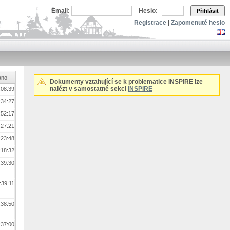
Email:
Heslo:
Přihlásit
Registrace
|
Zapomenuté heslo
áno
Dokumenty vztahující se k problematice INSPIRE lze
nalézt v samostatné sekci
INSPIRE
:08:39
:34:27
:52:17
:27:21
:23:48
:18:32
:39:30
:39:11
:38:50
:37:00