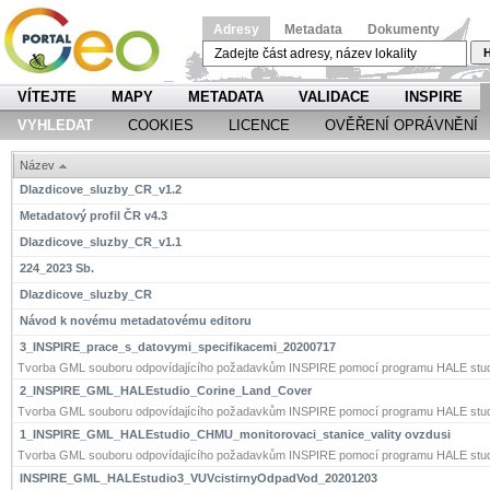
Adresy
Metadata
Dokumenty
H
VÍTEJTE
MAPY
METADATA
VALIDACE
INSPIRE
VYHLEDAT
COOKIES
LICENCE
OVĚŘENÍ OPRÁVNĚNÍ
Název
Dlazdicove_sluzby_CR_v1.2
Metadatový profil ČR v4.3
Dlazdicove_sluzby_CR_v1.1
224_2023 Sb.
Dlazdicove_sluzby_CR
Návod k novému metadatovému editoru
3_INSPIRE_prace_s_datovymi_specifikacemi_20200717
Tvorba GML souboru odpovídajícího požadavkům INSPIRE pomocí programu HALE stud
2_INSPIRE_GML_HALEstudio_Corine_Land_Cover
Tvorba GML souboru odpovídajícího požadavkům INSPIRE pomocí programu HALE stud
1_INSPIRE_GML_HALEstudio_CHMU_monitorovaci_stanice_vality ovzdusi
Tvorba GML souboru odpovídajícího požadavkům INSPIRE pomocí programu HALE stud
INSPIRE_GML_HALEstudio3_VUVcistirnyOdpadVod_20201203