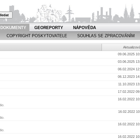
ledat
DOKUMENTY
GEOREPORTY
NÁPOVĚDA
COPYRIGHT POSKYTOVATELE
SOUHLAS SE ZPRACOVÁNÍM
Aktualizov
09.06.2025 10
03.06.2025 13
06.02.2024 12
06.12.2023 14
11.10.2023 13
17.02.2022 09
16.02.2022 10
io.
16.02.2022 10
io.
16.02.2022 10
io.
16.02.2022 10