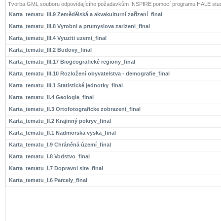
Tvorba GML souboru odpovídajícího požadavkům INSPIRE pomocí programu HALE stud
Karta_tematu_III.9 Zemědělská a akvakulturní zařízení_final
Karta_tematu_III.8 Vyrobni a prumyslova zarizeni_final
Karta_tematu_III.4 Vyuziti uzemi_final
Karta_tematu_III.2 Budovy_final
Karta_tematu_III.17 Biogeografické regiony_final
Karta_tematu_III.10 Rozložení obyvatelstva - demografie_final
Karta_tematu_III.1 Statistické jednotky_final
Karta_tematu_II.4 Geologie_final
Karta_tematu_II.3 Ortofotograficke zobrazeni_final
Karta_tematu_II.2 Krajinný pokryv_final
Karta_tematu_II.1 Nadmorska vyska_final
Karta_tematu_I.9 Chráněná území_final
Karta_tematu_I.8 Vodstvo_final
Karta_tematu_I.7 Dopravni site_final
Karta_tematu_I.6 Parcely_final