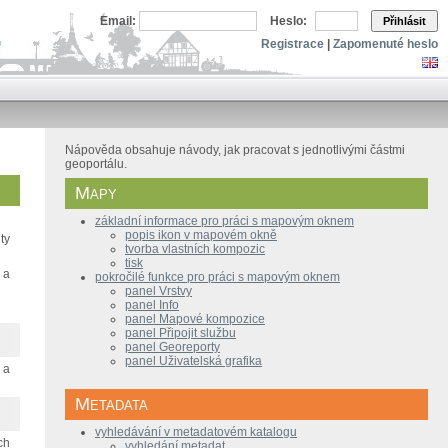
Email:
Heslo:
Přihlásit
Registrace
|
Zapomenuté heslo
Nápověda obsahuje návody, jak pracovat s jednotlivými částmi
geoportálu.
Mapy
základní informace pro práci s mapovým oknem
popis ikon v mapovém okně
ty
tvorba vlastních kompozic
tisk
 a
pokročilé funkce pro práci s mapovým oknem
panel Vrstvy
panel Info
panel Mapové kompozice
panel Připojit službu
panel Georeporty
panel Uživatelská grafika
 a
Metadata
vyhledávání v metadatovém katalogu
ch
vyhledání metadat