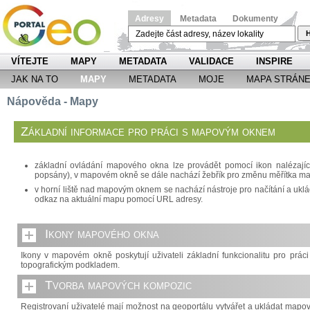
Adresy
Metadata
Dokumenty
H
VÍTEJTE
MAPY
METADATA
VALIDACE
INSPIRE
JAK NA TO
MAPY
METADATA
MOJE
MAPA STRÁN
Nápověda - Mapy
Základní informace pro práci s mapovým oknem
základní ovládání mapového okna lze provádět pomocí ikon nalézajícíc
popsány), v mapovém okně se dále nachází žebřík pro změnu měřítka m
v horní liště nad mapovým oknem se nachází nástroje pro načítání a ukl
odkaz na aktuální mapu pomocí URL adresy.
Ikony mapového okna
Ikony v mapovém okně poskytují uživateli základní funkcionalitu pro prá
topografickým podkladem.
Tvorba mapových kompozic
Registrovaní uživatelé mají možnost na geoportálu vytvářet a ukládat map