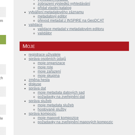
zobrazení výsledků vyhledávání
přidat vlastní katalog
vytváření metadatového záznamu
metadatový editor
převod metadat z INSPIRE na GeoDCAT
ém
validace
validace metadat v metadatovém editoru
validátor
Moje
registrace uživatele
správa osobních údajů
moje organizace
moje role
moje zařazení
moje skupina
ch
změna hesla
diskuse
správa dat
moje metadata datových sad
požadavky na zveřejnění dat
správa služeb
moje metadata služeb
hostované služby
správa kompozic
moje mapové kompozice
le
požadavky na zveřejnění mapových kompozic