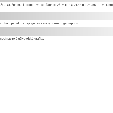
služba. Služba musí podporovat souřadnicový systém S-JTSK (EPSG:5514), ve kter
 tohoto panelu zahájit generování vybraného georeportu.
ocí nástrojů uživatelské grafiky.