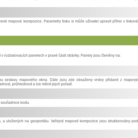
ené mapové kompozice. Parametry tisku si může uživatel upravit přímo v tiskov
í v rozbalovacích panelech v pravé části stránky. Panely jsou členěny na:
vou sestavu mapového okna. Dále jsou zde obsaženy vrstvy přidané z mapový
nost, průhlednost a lze měnit jejch pořadí.
a souřadnice bodu.
 a uložených na geoportálu. Veřejné mapové kompozice jsou strukturovány pod