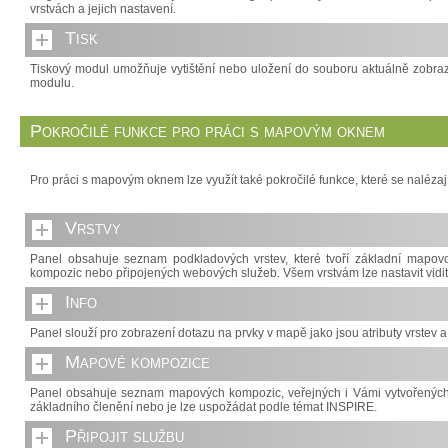
vrstvách a jejich nastavení.
Tisk
Tiskový modul umožňuje vytištění nebo uložení do souboru aktuálně zobraz
modulu.
Pokročilé funkce pro práci s mapovým oknem
Pro práci s mapovým oknem lze využít také pokročilé funkce, které se nalézaj
Vrstvy
Panel obsahuje seznam podkladových vrstev, které tvoří základní mapo
kompozic nebo připojených webových služeb. Všem vrstvám lze nastavit viditel
Info
Panel slouží pro zobrazení dotazu na prvky v mapě jako jsou atributy vrstev 
Mapové kompozice
Panel obsahuje seznam mapových kompozic, veřejných i Vámi vytvořených,
základního členění nebo je lze uspožádat podle témat INSPIRE.
Připojit službu