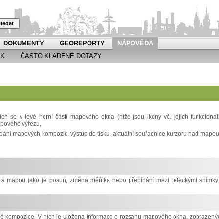
ledat
DOKUMENTY
GEOREPORTY
NÁPOVĚDA
EK
ČASTO KLADENÉ DOTAZY
h se v levé horní části mapového okna (níže jsou ikony vč. jejich funkcionali
apového výřezu,
ádání mapových kompozic, výstup do tisku, aktuální souřadnice kurzoru nad mapou
ci s mapou jako je posun, změna měřítka nebo přepínání mezi leteckými snímky
ové kompozice. V nich je uložena informace o rozsahu mapového okna, zobrazený