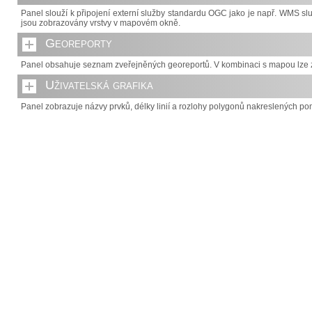
Panel slouží k připojení externí služby standardu OGC jako je např. WMS 
jsou zobrazovány vrstvy v mapovém okně.
Georeporty
Panel obsahuje seznam zveřejněných georeportů. V kombinaci s mapou lze z
Uživatelská grafika
Panel zobrazuje názvy prvků, délky linií a rozlohy polygonů nakreslených pom