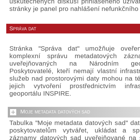
uskutečněných diskusí přihlášeného uživat
stránky je panel pro nahlášení nefunkčního
Správa dat
Stránka "Správa dat" umožňuje oveře
komplexní správu metadatových záz
uveřejňovaných na Národním geo
Poskytovatelé, kteří nemají vlastní infrast
služeb nad prostorovými daty mohou na té
jejich vytvoření prostřednictvím infra
geoportálu INSPIRE.
Moje metadata datových sad
Tabulka "Moje metadata datových sad" da
poskytovatelům vytvářet, ukládat a sp
záznamy datových sad uveřejňované na 