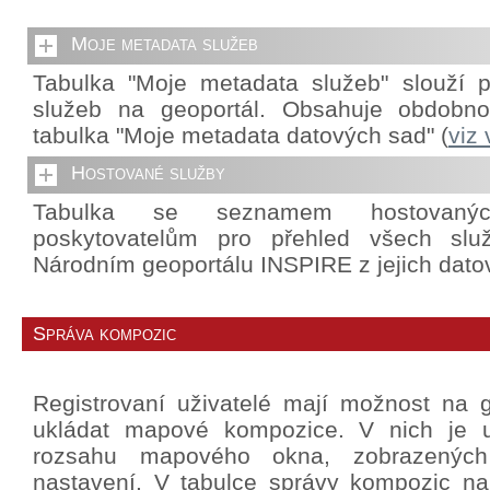
Moje metadata služeb
Tabulka "Moje metadata služeb" slouží p
služeb na geoportál. Obsahuje obdobnou
tabulka "Moje metadata datových sad" (
viz
Hostované služby
Tabulka se seznamem hostovanýc
poskytovatelům pro přehled všech slu
Národním geoportálu INSPIRE z jejich dato
Správa kompozic
Registrovaní uživatelé mají možnost na g
ukládat mapové kompozice. V nich je u
rozsahu mapového okna, zobrazených 
nastavení. V tabulce správy kompozic na