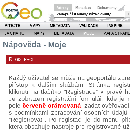
Adresy
Metadata
Dokumenty
H
VÍTEJTE
MAPY
METADATA
VALIDACE
INSPIRE
JAK NA TO
MAPY
METADATA
MOJE
MAPA STRÁN
Nápověda - Moje
Registrace
Každý uživatel se může na geoportálu zareg
přístup k dalším službám. Stránka regis
kliknutí na tlačítko "Registrace" v pravé h
Je zobrazen registrační formulář, kde je 
pole
červeně orámovaná
, zadat ověřovací
s podmínkami zpracování osobních údajů a 
"Registrovat". Po registaci je do menu p
která obsahuje nástroje pro registrované už