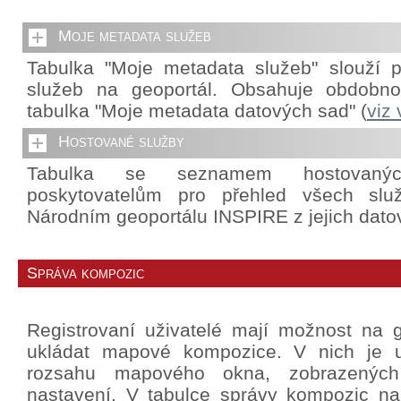
Moje metadata služeb
Tabulka "Moje metadata služeb" slouží p
služeb na geoportál. Obsahuje obdobnou
tabulka "Moje metadata datových sad" (
viz
Hostované služby
Tabulka se seznamem hostovanýc
poskytovatelům pro přehled všech slu
Národním geoportálu INSPIRE z jejich dato
Správa kompozic
Registrovaní uživatelé mají možnost na g
ukládat mapové kompozice. V nich je u
rozsahu mapového okna, zobrazených 
nastavení. V tabulce správy kompozic na