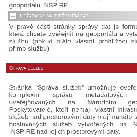
geoportálu INSPIRE.
Požadavky na zveřejnění dat
V pravé části stránky správy dat je formu
která chcete zveřejnit na geoportálu a vytv
službu (pokud máte vlastní prohlížecí slu
přímo službu).
Správa služeb
Stránka "Správa služeb" umožňuje oveř
komplexní správu metadatových
uveřejňovaných na Národním geo
Poskytovatelé, kteří nemají vlastní infrast
služeb nad prostorovými daty mají na této 
hostovaných služeb vytvořených na N
INSPIRE nad jejich prostorovými daty.