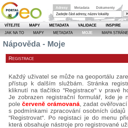
Adresy
Metadata
Dokumenty
H
VÍTEJTE
MAPY
METADATA
VALIDACE
INSPIRE
JAK NA TO
MAPY
METADATA
MOJE
MAPA STRÁN
Nápověda - Moje
Registrace
Každý uživatel se může na geoportálu zareg
přístup k dalším službám. Stránka regis
kliknutí na tlačítko "Registrace" v pravé h
Je zobrazen registrační formulář, kde je 
pole
červeně orámovaná
, zadat ověřovací
s podmínkami zpracování osobních údajů a 
"Registrovat". Po registaci je do menu p
která obsahuje nástroje pro registrované už