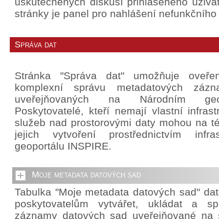
uskutečněných diskusí přihlášeného uživat
stránky je panel pro nahlášení nefunkčního
Správa dat
Stránka "Správa dat" umožňuje oveře
komplexní správu metadatových záz
uveřejňovaných na Národním geo
Poskytovatelé, kteří nemají vlastní infrast
služeb nad prostorovými daty mohou na té
jejich vytvoření prostřednictvím infra
geoportálu INSPIRE.
Moje metadata datových sad
Tabulka "Moje metadata datových sad" da
poskytovatelům vytvářet, ukládat a sp
záznamy datových sad uveřejňované na 