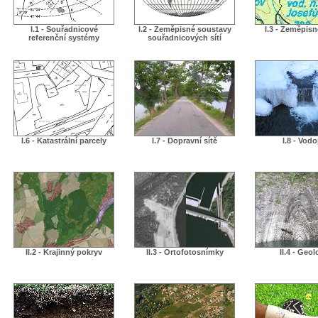
I.1 - Souřadnicové
I.2 - Zeměpisné soustavy
I.3 - Zeměpis
referenční systémy
souřadnicových sítí
I.6 - Katastrální parcely
I.7 - Dopravní sítě
I.8 - Vodo
II.2 - Krajinný pokryv
II.3 - Ortofotosnímky
II.4 - Geol