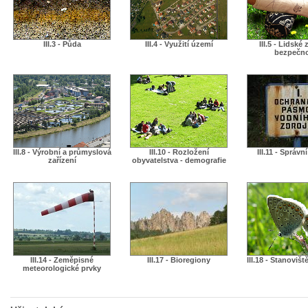
III.3 - Půda
III.4 - Využití území
III.5 - Lidské 
bezpečn
III.8 - Výrobní a průmyslová
III.10 - Rozložení
III.11 - Správn
zařízení
obyvatelstva - demografie
III.14 - Zeměpisné
III.17 - Bioregiony
III.18 - Stanovišt
meteorologické prvky