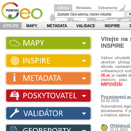
Adresy
Metadata
Dokumenty
H
VÍTEJTE
MAPY
METADATA
VALIDACE
INSPIRE
Vítejte na
INSPIRE
Vážení uživatelé
ukončen přístup
důvodu zastarání
softwarových ko
20.st.
je nadále d
efektivní prá
NÁPOVĚDU
.
Pozastavení au
04.05.2026
Automatická regis
pozastavena. V př
e-mailové adrese
Ohlédnutí 
21.11.2025