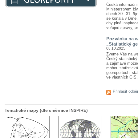
Česká informační 
Ministerstvem živ
dnech 30.–31. říj
se konala v Brně
dny plné inspirace
veřejné správy, pr
Pozvánka na w
„Statistický g
08.10.2025
Zveme Vás na webi
Český statistický 
a zajímavé možnost
mohou statistická
georeportech, sta
ve vlastních GIS..
Přihlásit odbě
Tematické mapy (dle směrnice INSPIRE)