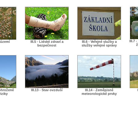
III.7
í území
III.5 - Lidské zdraví a
III.6 - Veřejné služby a
ž
bezpečnost
služby veřejné správy
 ohrožené
III.13 - Stav ovzduší
III.14 - Zeměpisné
iziky
meteorologické prvky