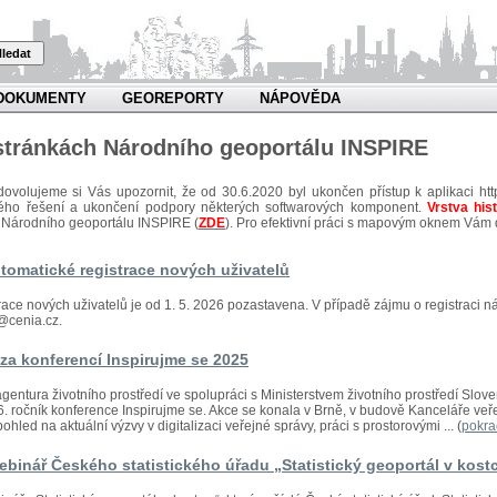
ledat
DOKUMENTY
GEOREPORTY
NÁPOVĚDA
 stránkách Národního geoportálu INSPIRE
dovolujeme si Vás upozornit, že od 30.6.2020 byl ukončen přístup k aplikaci htt
kého řešení a ukončení podpory některých softwarových komponent.
Vrstva his
 Národního geoportálu INSPIRE (
ZDE
). Pro efektivní práci s mapovým oknem Vám
tomatické registrace nových uživatelů
race nových uživatelů je od 1. 5. 2026 pozastavena. V případě zájmu o registraci n
@cenia.cz.
za konferencí Inspirujme se 2025
gentura životního prostředí ve spolupráci s Ministerstvem životního prostředí Slo
 16. ročník konference Inspirujme se. Akce se konala v Brně, v budově Kanceláře v
ohled na aktuální výzvy v digitalizaci veřejné správy, práci s prostorovými ... (
pokra
binář Českého statistického úřadu „Statistický geoportál v kost