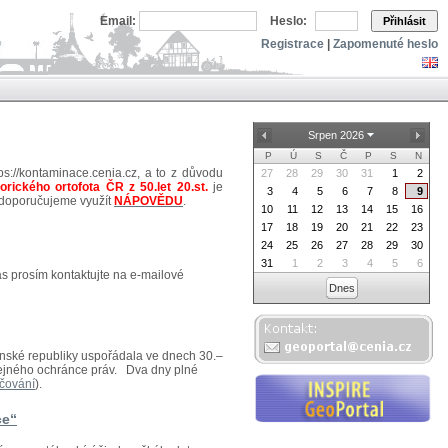
Email:
Heslo:
Přihlásit
Registrace
|
Zapomenuté heslo
Srpen 2026
P
Ú
S
Č
P
S
N
ps://kontaminace.cenia.cz, a to z důvodu
27
28
29
30
31
1
2
torického ortofota ČR z 50.let 20.st.
je
3
4
5
6
7
8
9
 doporučujeme využít
NÁPOVĚDU
.
10
11
12
13
14
15
16
17
18
19
20
21
22
23
24
25
26
27
28
29
30
31
1
2
3
4
5
6
ás prosím kontaktujte na e-mailové
Dnes
venské republiky uspořádala ve dnech 30.–
eřejného ochránce práv. Dva dny plné
čování
).
ce“