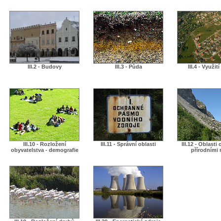
III.2 - Budovy
III.3 - Půda
III.4 - Využit
III.10 - Rozložení
III.11 - Správní oblasti
III.12 - Oblasti
obyvatelstva - demografie
přírodními r