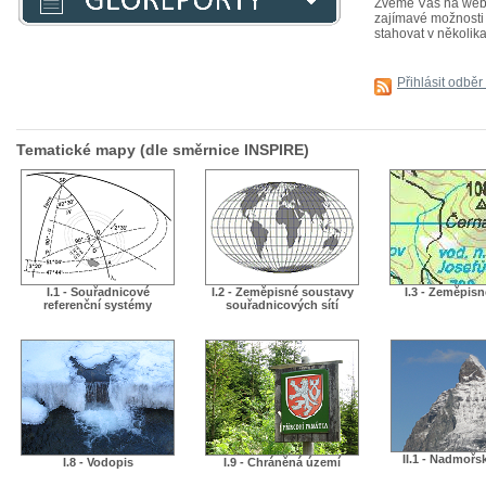
Zveme Vás na webiná
zajímavé možnosti j
stahovat v několika
Přihlásit odběr
Tematické mapy (dle směrnice INSPIRE)
I.1 - Souřadnicové
I.2 - Zeměpisné soustavy
I.3 - Zeměpis
referenční systémy
souřadnicových sítí
II.1 - Nadmořs
I.8 - Vodopis
I.9 - Chráněná území