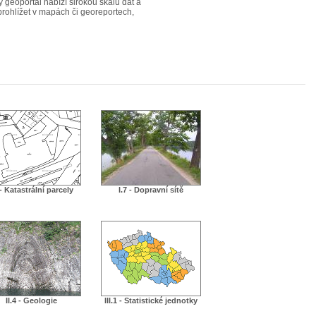
ý geoportál nabízí širokou škálu dat a
 prohlížet v mapách či georeportech,
 - Katastrální parcely
I.7 - Dopravní sítě
II.4 - Geologie
III.1 - Statistické jednotky