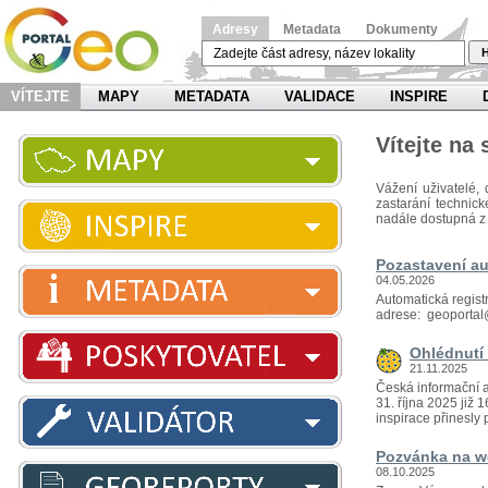
Adresy
Metadata
Dokumenty
H
VÍTEJTE
MAPY
METADATA
VALIDACE
INSPIRE
Vítejte na
Vážení uživatelé, 
zastarání technic
nadále dostupná z
Pozastavení au
04.05.2026
Automatická regist
adrese: geoportal
Ohlédnutí 
21.11.2025
Česká informační a
31. října 2025 již
inspirace přinesly p
Pozvánka na we
08.10.2025