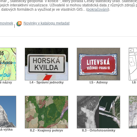
ř „ Statistický geoportál v kostce “, který pořádá Český statistický úřad. Statistick
ejich interaktivní vizualizace. Uživatelé si mohou statistická data z různých zdrojů
 datových formátech a využívat je ve vlastních GIS... (
pokračování
).
 novinek
Novinky v katalogu metadat
|
né názvy
I.4 - Správní jednotky
I.5 - Adresy
I.6
ká výška
II.2 - Krajinný pokryv
II.3 - Ortofotosnímky