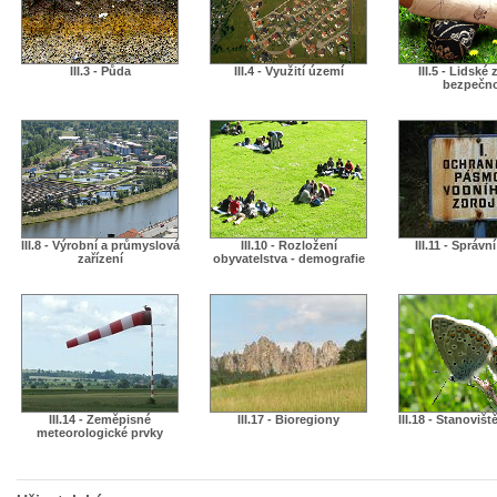
III.3 - Půda
III.4 - Využití území
III.5 - Lidské 
bezpečn
III.8 - Výrobní a průmyslová
III.10 - Rozložení
III.11 - Správn
zařízení
obyvatelstva - demografie
III.14 - Zeměpisné
III.17 - Bioregiony
III.18 - Stanovišt
meteorologické prvky