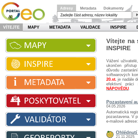
Adresy
Metadata
Dokumenty
H
VÍTEJTE
MAPY
METADATA
VALIDACE
INSPIRE
Vítejte na
INSPIRE
Vážení uživatelé
ukončen přístup
důvodu zastarání
softwarových ko
20.st.
je nadále d
efektivní prá
NÁPOVĚDU
.
Pozastavení au
04.05.2026
Automatická regis
pozastavena. V př
e-mailové adrese
Ohlédnutí 
21.11.2025