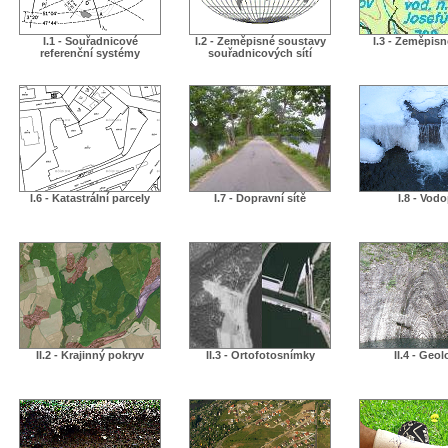
I.1 - Souřadnicové
I.2 - Zeměpisné soustavy
I.3 - Zeměpis
referenční systémy
souřadnicových sítí
I.6 - Katastrální parcely
I.7 - Dopravní sítě
I.8 - Vodo
II.2 - Krajinný pokryv
II.3 - Ortofotosnímky
II.4 - Geol