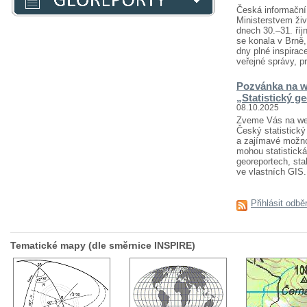
Česká informační 
Ministerstvem živ
dnech 30.–31. říj
se konala v Brně
dny plné inspirace
veřejné správy, pr
Pozvánka na w
„Statistický g
08.10.2025
Zveme Vás na webi
Český statistický 
a zajímavé možnost
mohou statistická
georeportech, sta
ve vlastních GIS..
Přihlásit odbě
Tematické mapy (dle směrnice INSPIRE)