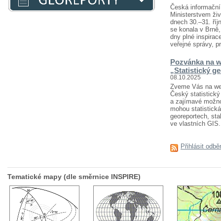
Česká informační 
Ministerstvem živ
dnech 30.–31. říj
se konala v Brně
dny plné inspirace
veřejné správy, pr
Pozvánka na w
„Statistický g
08.10.2025
Zveme Vás na webi
Český statistický 
a zajímavé možnost
mohou statistická
georeportech, sta
ve vlastních GIS..
Přihlásit odbě
Tematické mapy (dle směrnice INSPIRE)