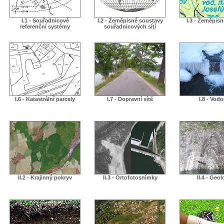
I.1 - Souřadnicové
I.2 - Zeměpisné soustavy
I.3 - Zeměpis
referenční systémy
souřadnicových sítí
I.6 - Katastrální parcely
I.7 - Dopravní sítě
I.8 - Vodo
II.2 - Krajinný pokryv
II.3 - Ortofotosnímky
II.4 - Geol