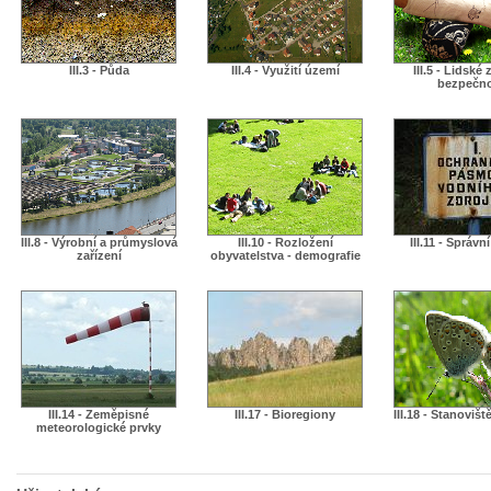
III.3 - Půda
III.4 - Využití území
III.5 - Lidské 
bezpečn
III.8 - Výrobní a průmyslová
III.10 - Rozložení
III.11 - Správn
zařízení
obyvatelstva - demografie
III.14 - Zeměpisné
III.17 - Bioregiony
III.18 - Stanovišt
meteorologické prvky