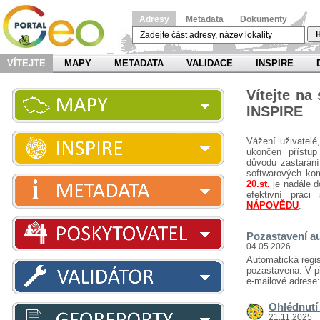
Adresy
Metadata
Dokumenty
H
VÍTEJTE
MAPY
METADATA
VALIDACE
INSPIRE
Vítejte na
INSPIRE
Vážení uživatelé
ukončen přístup
důvodu zastarání
softwarových ko
20.st.
je nadále d
efektivní prá
NÁPOVĚDU
.
Pozastavení au
04.05.2026
Automatická regis
pozastavena. V př
e-mailové adrese
Ohlédnutí 
21.11.2025