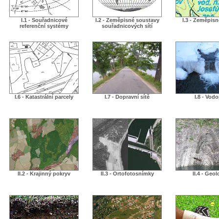
I.1 - Souřadnicové
I.2 - Zeměpisné soustavy
I.3 - Zeměpis
referenční systémy
souřadnicových sítí
I.6 - Katastrální parcely
I.7 - Dopravní sítě
I.8 - Vodo
II.2 - Krajinný pokryv
II.3 - Ortofotosnímky
II.4 - Geol