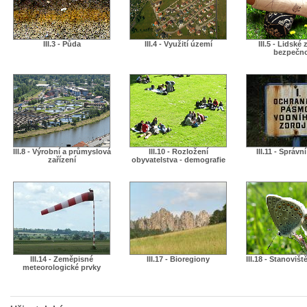
III.3 - Půda
III.4 - Využití území
III.5 - Lidské 
bezpečn
III.8 - Výrobní a průmyslová
III.10 - Rozložení
III.11 - Správn
zařízení
obyvatelstva - demografie
III.14 - Zeměpisné
III.17 - Bioregiony
III.18 - Stanovišt
meteorologické prvky