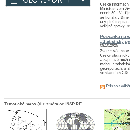
Česká informační 
Ministerstvem živ
dnech 30.–31. říj
se konala v Brně
dny plné inspirace
veřejné správy, pr
Pozvánka na w
„Statistický g
08.10.2025
Zveme Vás na webi
Český statistický 
a zajímavé možnost
mohou statistická
georeportech, sta
ve vlastních GIS..
Přihlásit odbě
Tematické mapy (dle směrnice INSPIRE)