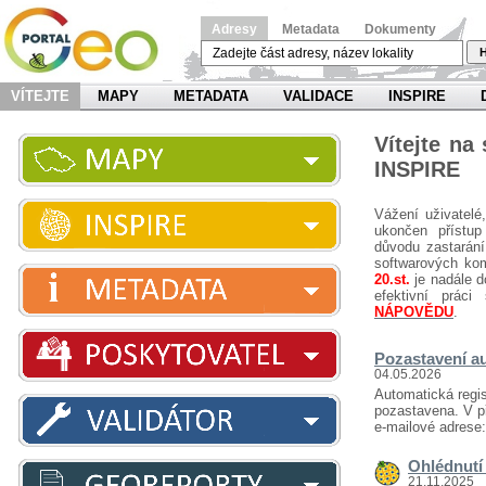
Adresy
Metadata
Dokumenty
H
VÍTEJTE
MAPY
METADATA
VALIDACE
INSPIRE
Vítejte na
INSPIRE
Vážení uživatelé
ukončen přístup
důvodu zastarání
softwarových ko
20.st.
je nadále d
efektivní prá
NÁPOVĚDU
.
Pozastavení au
04.05.2026
Automatická regis
pozastavena. V př
e-mailové adrese
Ohlédnutí 
21.11.2025