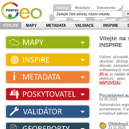
Adresy
Metadata
Dokumenty
H
VÍTEJTE
MAPY
METADATA
VALIDACE
INSPIRE
Vítejte na
INSPIRE
Vážení uživatelé
ukončen přístup
důvodu zastarání
softwarových ko
20.st.
je nadále d
efektivní prá
NÁPOVĚDU
.
Pozastavení au
04.05.2026
Automatická regis
pozastavena. V př
e-mailové adrese
Ohlédnutí 
21.11.2025