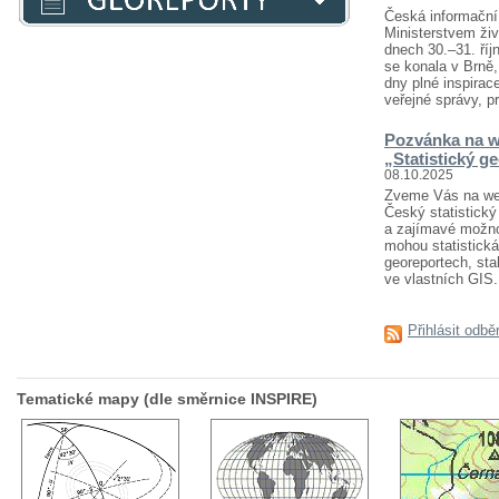
Česká informační 
Ministerstvem živ
dnech 30.–31. říj
se konala v Brně
dny plné inspirace
veřejné správy, pr
Pozvánka na w
„Statistický g
08.10.2025
Zveme Vás na webi
Český statistický 
a zajímavé možnost
mohou statistická
georeportech, sta
ve vlastních GIS..
Přihlásit odbě
Tematické mapy (dle směrnice INSPIRE)