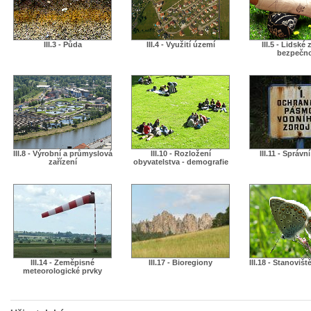
III.3 - Půda
III.4 - Využití území
III.5 - Lidské 
bezpečn
III.8 - Výrobní a průmyslová
III.10 - Rozložení
III.11 - Správn
zařízení
obyvatelstva - demografie
III.14 - Zeměpisné
III.17 - Bioregiony
III.18 - Stanovišt
meteorologické prvky