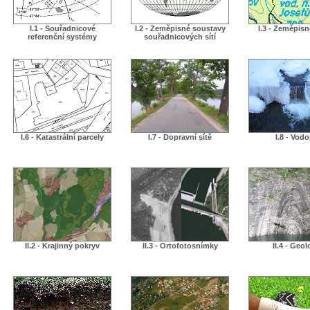
I.1 - Souřadnicové
I.2 - Zeměpisné soustavy
I.3 - Zeměpis
referenční systémy
souřadnicových sítí
I.6 - Katastrální parcely
I.7 - Dopravní sítě
I.8 - Vodo
II.2 - Krajinný pokryv
II.3 - Ortofotosnímky
II.4 - Geol