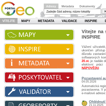
Adresy
Metadata
Dokumenty
H
VÍTEJTE
MAPY
METADATA
VALIDACE
INSPIRE
Vítejte na
INSPIRE
Vážení uživatelé
ukončen přístup
důvodu zastarání
softwarových ko
20.st.
je nadále d
efektivní prá
NÁPOVĚDU
.
Pozastavení au
04.05.2026
Automatická regis
pozastavena. V př
e-mailové adrese
Ohlédnutí 
21.11.2025