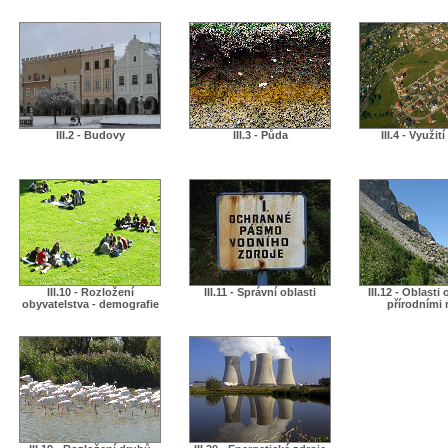
III.2 - Budovy
III.3 - Půda
III.4 - Využit
III.10 - Rozložení
III.11 - Správní oblasti
III.12 - Oblasti
obyvatelstva - demografie
přírodními r