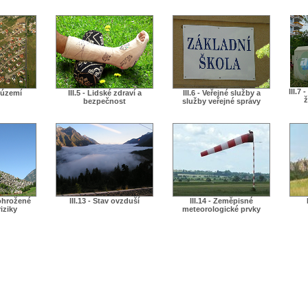
III.7
í území
III.5 - Lidské zdraví a
III.6 - Veřejné služby a
ž
bezpečnost
služby veřejné správy
 ohrožené
III.13 - Stav ovzduší
III.14 - Zeměpisné
iziky
meteorologické prvky