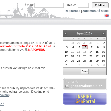
Email:
Heslo:
Přihlásit
Registrace
|
Zapomenuté heslo
Srpen 2026
P
Ú
S
Č
P
S
N
ps://kontaminace.cenia.cz, a to z důvodu
27
28
29
30
31
1
2
torického ortofota ČR z 50.let 20.st.
je
3
4
5
6
7
8
9
 doporučujeme využít
NÁPOVĚDU
.
10
11
12
13
14
15
16
17
18
19
20
21
22
23
24
25
26
27
28
29
30
31
1
2
3
4
5
6
ás prosím kontaktujte na e-mailové
Dnes
venské republiky uspořádala ve dnech 30.–
eřejného ochránce práv. Dva dny plné
čování
).
ce“