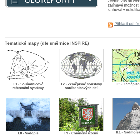
Zveme Vás na webiná
zajímavé možnosti j
stahovat v několika
Přihlásit odběr
Tematické mapy (dle směrnice INSPIRE)
I.1 - Souřadnicové
I.2 - Zeměpisné soustavy
I.3 - Zeměpis
referenční systémy
souřadnicových sítí
II.1 - Nadmořs
I.8 - Vodopis
I.9 - Chráněná území