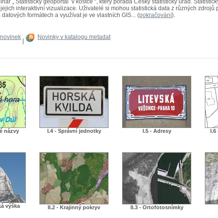
ř „ Statistický geoportál v kostce “, který pořádá Český statistický úřad. Statistick
ejich interaktivní vizualizace. Uživatelé si mohou statistická data z různých zdrojů
 datových formátech a využívat je ve vlastních GIS... (
pokračování
).
 novinek
Novinky v katalogu metadat
|
né názvy
I.4 - Správní jednotky
I.5 - Adresy
I.6
ká výška
II.2 - Krajinný pokryv
II.3 - Ortofotosnímky