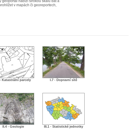
ý geoportál nabízí širokou škálu dat a
 prohlížet v mapách či georeportech,
 - Katastrální parcely
I.7 - Dopravní sítě
II.4 - Geologie
III.1 - Statistické jednotky