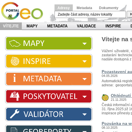
Adresy
Metadata
Dokumenty
H
VÍTEJTE
MAPY
METADATA
VALIDACE
INSPIRE
Vítejte na
Vážení uživatelé, 
zastarání technic
nadále dostupná z
Pozastavení au
04.05.2026
Automatická regist
adrese: geoportal
Ohlédnutí 
21.11.2025
Česká informační a
31. října 2025 již
inspirace přinesly p
Pozvánka na we
08.10.2025