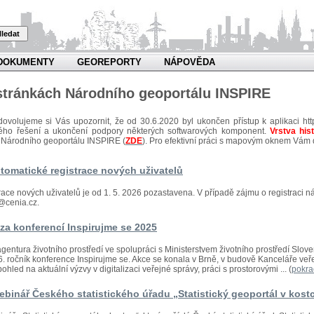
ledat
DOKUMENTY
GEOREPORTY
NÁPOVĚDA
 stránkách Národního geoportálu INSPIRE
dovolujeme si Vás upozornit, že od 30.6.2020 byl ukončen přístup k aplikaci htt
kého řešení a ukončení podpory některých softwarových komponent.
Vrstva his
 Národního geoportálu INSPIRE (
ZDE
). Pro efektivní práci s mapovým oknem Vám
tomatické registrace nových uživatelů
race nových uživatelů je od 1. 5. 2026 pozastavena. V případě zájmu o registraci n
@cenia.cz.
za konferencí Inspirujme se 2025
gentura životního prostředí ve spolupráci s Ministerstvem životního prostředí Slo
 16. ročník konference Inspirujme se. Akce se konala v Brně, v budově Kanceláře v
ohled na aktuální výzvy v digitalizaci veřejné správy, práci s prostorovými ... (
pokra
binář Českého statistického úřadu „Statistický geoportál v kost