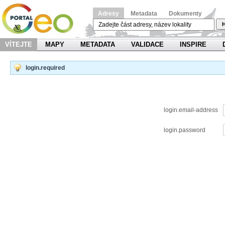
Adresy
Metadata
Dokumenty
H
VÍTEJTE
MAPY
METADATA
VALIDACE
INSPIRE
login.required
login.email-address
login.password