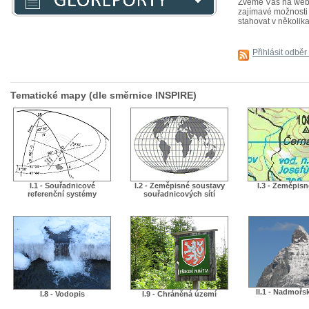
Zveme Vás na webiná
zajímavé možnosti j
stahovat v několika
Přihlásit odběr
Tematické mapy (dle směrnice INSPIRE)
I.1 - Souřadnicové
I.2 - Zeměpisné soustavy
I.3 - Zeměpis
referenční systémy
souřadnicových sítí
II.1 - Nadmořs
I.8 - Vodopis
I.9 - Chráněná území