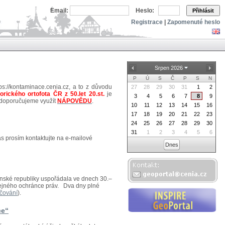
Email:
Heslo:
Přihlásit
Registrace
|
Zapomenuté heslo
Srpen 2026
P
Ú
S
Č
P
S
N
ps://kontaminace.cenia.cz, a to z důvodu
27
28
29
30
31
1
2
torického ortofota ČR z 50.let 20.st.
je
3
4
5
6
7
8
9
 doporučujeme využít
NÁPOVĚDU
.
10
11
12
13
14
15
16
17
18
19
20
21
22
23
24
25
26
27
28
29
30
31
1
2
3
4
5
6
ás prosím kontaktujte na e-mailové
Dnes
venské republiky uspořádala ve dnech 30.–
eřejného ochránce práv. Dva dny plné
čování
).
ce“