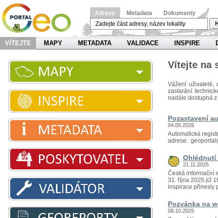
Adresy
Metadata
Dokumenty
H
VÍTEJTE
MAPY
METADATA
VALIDACE
INSPIRE
Vítejte na
Vážení uživatelé, 
zastarání technic
nadále dostupná z
Pozastavení au
04.05.2026
Automatická regist
adrese: geoportal
Ohlédnutí 
21.11.2025
Česká informační a
31. října 2025 již
inspirace přinesly p
Pozvánka na we
08.10.2025