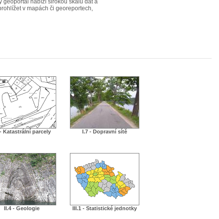
ý geoportál nabízí širokou škálu dat a
 prohlížet v mapách či georeportech,
 - Katastrální parcely
I.7 - Dopravní sítě
II.4 - Geologie
III.1 - Statistické jednotky