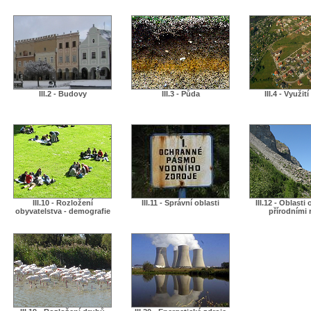
III.2 - Budovy
III.3 - Půda
III.4 - Využit
III.10 - Rozložení
III.11 - Správní oblasti
III.12 - Oblasti
obyvatelstva - demografie
přírodními r