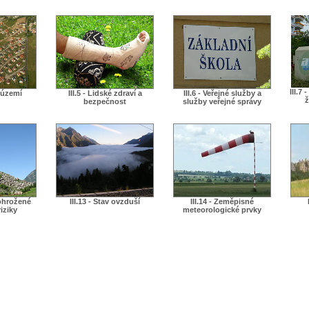
III.7
í území
III.5 - Lidské zdraví a
III.6 - Veřejné služby a
ž
bezpečnost
služby veřejné správy
 ohrožené
III.13 - Stav ovzduší
III.14 - Zeměpisné
iziky
meteorologické prvky