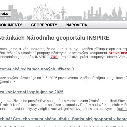
ledat
DOKUMENTY
GEOREPORTY
NÁPOVĚDA
 stránkách Národního geoportálu INSPIRE
dovolujeme si Vás upozornit, že od 30.6.2020 byl ukončen přístup k aplikaci htt
kého řešení a ukončení podpory některých softwarových komponent.
Vrstva his
 Národního geoportálu INSPIRE (
ZDE
). Pro efektivní práci s mapovým oknem Vám
tomatické registrace nových uživatelů
race nových uživatelů je od 1. 5. 2026 pozastavena. V případě zájmu o registraci n
@cenia.cz.
za konferencí Inspirujme se 2025
gentura životního prostředí ve spolupráci s Ministerstvem životního prostředí Slo
 16. ročník konference Inspirujme se. Akce se konala v Brně, v budově Kanceláře v
ohled na aktuální výzvy v digitalizaci veřejné správy, práci s prostorovými ... (
pokra
binář Českého statistického úřadu „Statistický geoportál v kost