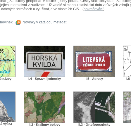
ř „ Statistický geoportál v kostce “, který pořádá Český statistický úřad. Statistick
ejich interaktivní vizualizace. Uživatelé si mohou statistická data z různých zdrojů
 datových formátech a využívat je ve vlastních GIS... (
pokračování
).
 novinek
Novinky v katalogu metadat
|
né názvy
I.4 - Správní jednotky
I.5 - Adresy
I.6
ká výška
II.2 - Krajinný pokryv
II.3 - Ortofotosnímky