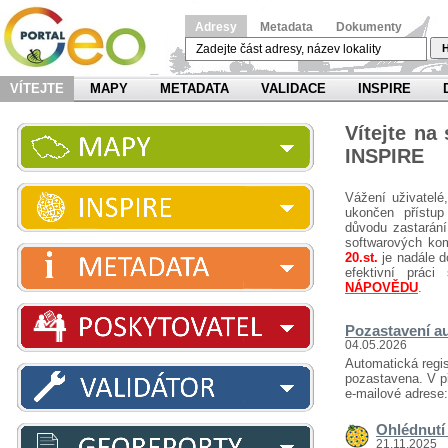
Adresy
Metadata
Dokumenty
H
VÍTEJTE
MAPY
METADATA
VALIDACE
INSPIRE
Vítejte na
INSPIRE
Vážení uživatelé
ukončen přístup
důvodu zastarání
softwarových ko
20.st.
je nadále d
efektivní prá
NÁPOVĚDU
.
Pozastavení au
04.05.2026
Automatická regis
pozastavena. V př
e-mailové adrese
Ohlédnutí 
21.11.2025