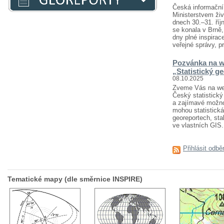
Česká informační 
Ministerstvem živ
dnech 30.–31. říj
se konala v Brně
dny plné inspirace
veřejné správy, pr
Pozvánka na w
„Statistický g
08.10.2025
Zveme Vás na webi
Český statistický 
a zajímavé možnost
mohou statistická
georeportech, sta
ve vlastních GIS..
Přihlásit odbě
Tematické mapy (dle směrnice INSPIRE)