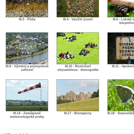
III.3 - Půda
III.4 - Využití území
III.5 - Lidské 
bezpečn
III.8 - Výrobní a průmyslová
III.10 - Rozložení
III.11 - Správn
zařízení
obyvatelstva - demografie
III.14 - Zeměpisné
III.17 - Bioregiony
III.18 - Stanovišt
meteorologické prvky