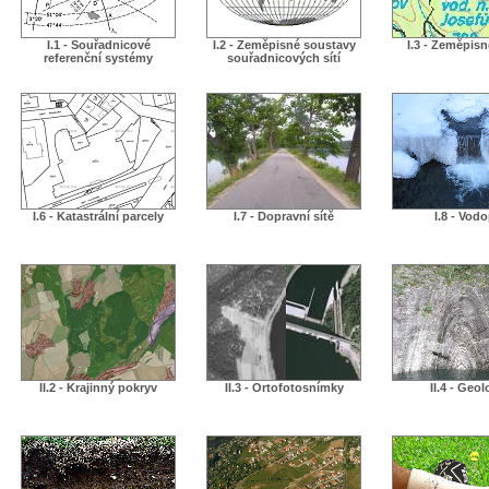
I.1 - Souřadnicové
I.2 - Zeměpisné soustavy
I.3 - Zeměpis
referenční systémy
souřadnicových sítí
I.6 - Katastrální parcely
I.7 - Dopravní sítě
I.8 - Vodo
II.2 - Krajinný pokryv
II.3 - Ortofotosnímky
II.4 - Geol