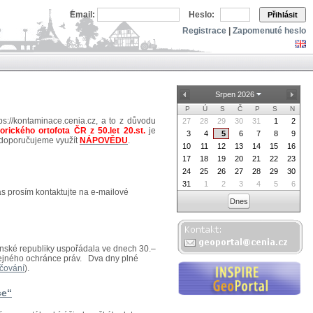
Email:
Heslo:
Přihlásit
Registrace
|
Zapomenuté heslo
Srpen 2026
P
Ú
S
Č
P
S
N
ps://kontaminace.cenia.cz, a to z důvodu
27
28
29
30
31
1
2
torického ortofota ČR z 50.let 20.st.
je
3
4
5
6
7
8
9
 doporučujeme využít
NÁPOVĚDU
.
10
11
12
13
14
15
16
17
18
19
20
21
22
23
24
25
26
27
28
29
30
31
1
2
3
4
5
6
ás prosím kontaktujte na e-mailové
Dnes
venské republiky uspořádala ve dnech 30.–
eřejného ochránce práv. Dva dny plné
čování
).
ce“