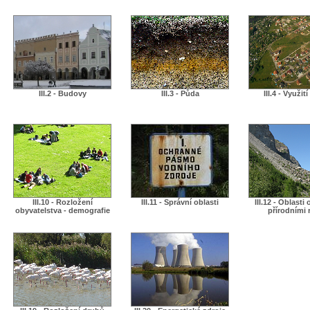
III.2 - Budovy
III.3 - Půda
III.4 - Využit
III.10 - Rozložení
III.11 - Správní oblasti
III.12 - Oblasti
obyvatelstva - demografie
přírodními r