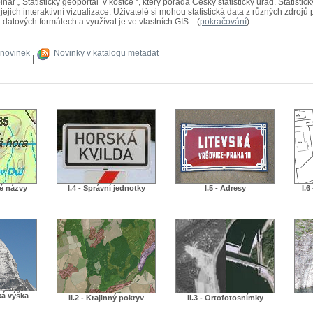
ř „ Statistický geoportál v kostce “, který pořádá Český statistický úřad. Statistick
ejich interaktivní vizualizace. Uživatelé si mohou statistická data z různých zdrojů
 datových formátech a využívat je ve vlastních GIS... (
pokračování
).
 novinek
Novinky v katalogu metadat
|
né názvy
I.4 - Správní jednotky
I.5 - Adresy
I.6
ká výška
II.2 - Krajinný pokryv
II.3 - Ortofotosnímky