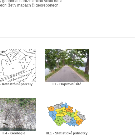
ý geoportál nabízí širokou škálu dat a
 prohlížet v mapách či georeportech,
 - Katastrální parcely
I.7 - Dopravní sítě
II.4 - Geologie
III.1 - Statistické jednotky