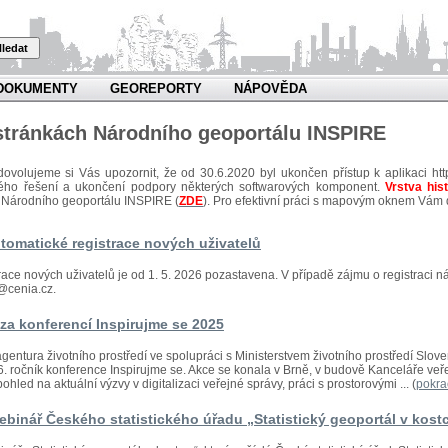
ledat
DOKUMENTY
GEOREPORTY
NÁPOVĚDA
 stránkách Národního geoportálu INSPIRE
dovolujeme si Vás upozornit, že od 30.6.2020 byl ukončen přístup k aplikaci htt
kého řešení a ukončení podpory některých softwarových komponent.
Vrstva his
 Národního geoportálu INSPIRE (
ZDE
). Pro efektivní práci s mapovým oknem Vám
tomatické registrace nových uživatelů
race nových uživatelů je od 1. 5. 2026 pozastavena. V případě zájmu o registraci n
@cenia.cz.
za konferencí Inspirujme se 2025
gentura životního prostředí ve spolupráci s Ministerstvem životního prostředí Slo
 16. ročník konference Inspirujme se. Akce se konala v Brně, v budově Kanceláře v
ohled na aktuální výzvy v digitalizaci veřejné správy, práci s prostorovými ... (
pokra
binář Českého statistického úřadu „Statistický geoportál v kost