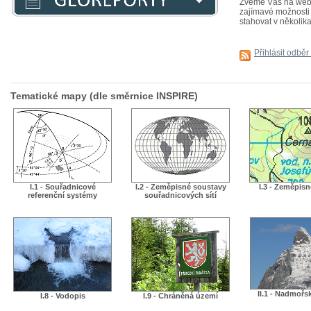
Zveme Vás na webiná
zajímavé možnosti j
stahovat v několika
Přihlásit odběr
Tematické mapy (dle směrnice INSPIRE)
I.1 - Souřadnicové
I.2 - Zeměpisné soustavy
I.3 - Zeměpis
referenční systémy
souřadnicových sítí
II.1 - Nadmořs
I.8 - Vodopis
I.9 - Chráněná území