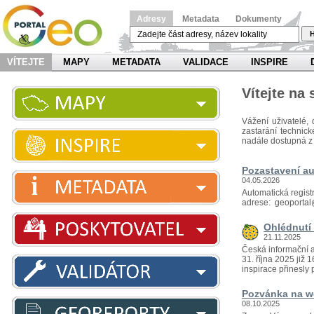
Adresy
Metadata
Dokumenty
H
VÍTEJTE
MAPY
METADATA
VALIDACE
INSPIRE
Vítejte na
Vážení uživatelé, 
zastarání technic
nadále dostupná z
Pozastavení au
04.05.2026
Automatická regist
adrese: geoportal
Ohlédnutí 
21.11.2025
Česká informační a
31. října 2025 již
inspirace přinesly p
Pozvánka na we
08.10.2025