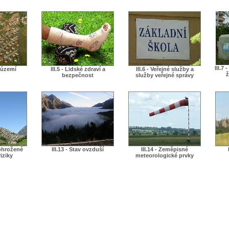
III.7
í území
III.5 - Lidské zdraví a
III.6 - Veřejné služby a
ž
bezpečnost
služby veřejné správy
 ohrožené
III.13 - Stav ovzduší
III.14 - Zeměpisné
iziky
meteorologické prvky