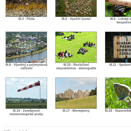
III.3 - Půda
III.4 - Využití území
III.5 - Lidské 
bezpečn
III.8 - Výrobní a průmyslová
III.10 - Rozložení
III.11 - Správn
zařízení
obyvatelstva - demografie
III.14 - Zeměpisné
III.17 - Bioregiony
III.18 - Stanovišt
meteorologické prvky