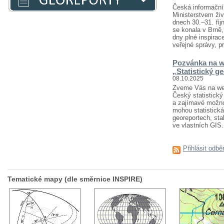
Česká informační 
Ministerstvem živ
dnech 30.–31. říj
se konala v Brně
dny plné inspirace
veřejné správy, pr
Pozvánka na w
„Statistický g
08.10.2025
Zveme Vás na webi
Český statistický 
a zajímavé možnost
mohou statistická
georeportech, sta
ve vlastních GIS..
Přihlásit odbě
Tematické mapy (dle směrnice INSPIRE)