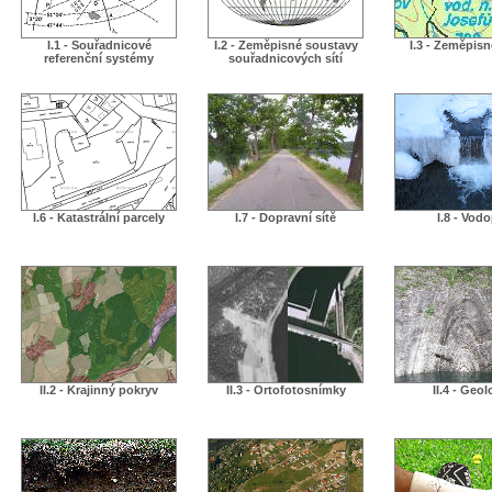
I.1 - Souřadnicové
I.2 - Zeměpisné soustavy
I.3 - Zeměpis
referenční systémy
souřadnicových sítí
I.6 - Katastrální parcely
I.7 - Dopravní sítě
I.8 - Vodo
II.2 - Krajinný pokryv
II.3 - Ortofotosnímky
II.4 - Geol