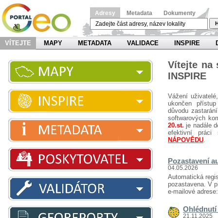
Adresy
Metadata
Dokumenty
H
VÍTEJTE
MAPY
METADATA
VALIDACE
INSPIRE
Vítejte na
INSPIRE
Vážení uživatelé
ukončen přístup
důvodu zastarání
softwarových ko
20.st.
je nadále d
efektivní prá
NÁPOVĚDU
.
Pozastavení au
04.05.2026
Automatická regis
pozastavena. V př
e-mailové adrese
Ohlédnutí 
21.11.2025