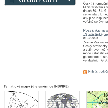
Česká informační 
Ministerstvem živ
dnech 30.–31. říj
se konala v Brně
dny plné inspirace
veřejné správy, pr
Pozvánka na w
„Statistický g
08.10.2025
Zveme Vás na webi
Český statistický 
a zajímavé možnost
mohou statistická
georeportech, sta
ve vlastních GIS..
Přihlásit odbě
Tematické mapy (dle směrnice INSPIRE)