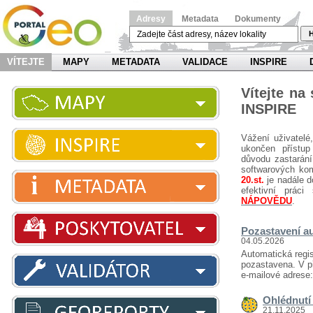
Adresy
Metadata
Dokumenty
H
VÍTEJTE
MAPY
METADATA
VALIDACE
INSPIRE
Vítejte na
INSPIRE
Vážení uživatelé
ukončen přístup
důvodu zastarání
softwarových ko
20.st.
je nadále d
efektivní prá
NÁPOVĚDU
.
Pozastavení au
04.05.2026
Automatická regis
pozastavena. V př
e-mailové adrese
Ohlédnutí 
21.11.2025