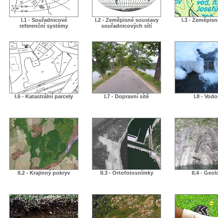
I.1 - Souřadnicové
I.2 - Zeměpisné soustavy
I.3 - Zeměpis
referenční systémy
souřadnicových sítí
I.6 - Katastrální parcely
I.7 - Dopravní sítě
I.8 - Vodo
II.2 - Krajinný pokryv
II.3 - Ortofotosnímky
II.4 - Geol