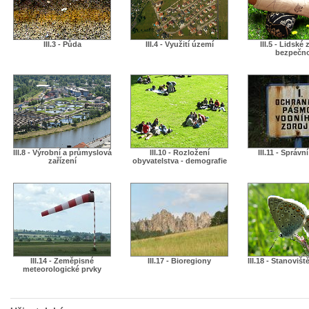
III.3 - Půda
III.4 - Využití území
III.5 - Lidské 
bezpečn
III.8 - Výrobní a průmyslová
III.10 - Rozložení
III.11 - Správn
zařízení
obyvatelstva - demografie
III.14 - Zeměpisné
III.17 - Bioregiony
III.18 - Stanovišt
meteorologické prvky