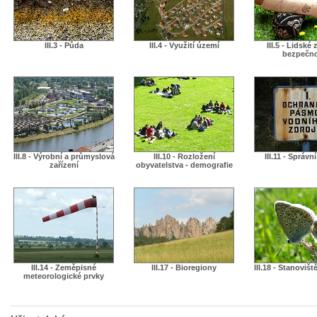
III.3 - Půda
III.4 - Využití území
III.5 - Lidské 
bezpečn
III.8 - Výrobní a průmyslová
III.10 - Rozložení
III.11 - Správn
zařízení
obyvatelstva - demografie
III.14 - Zeměpisné
III.17 - Bioregiony
III.18 - Stanovišt
meteorologické prvky