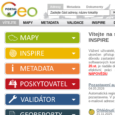
Adresy
Metadata
Dokumenty
H
VÍTEJTE
MAPY
METADATA
VALIDACE
INSPIRE
Vítejte na
INSPIRE
Vážení uživatelé
ukončen přístup
důvodu zastarání
softwarových ko
20.st.
je nadále d
efektivní prá
NÁPOVĚDU
.
Pozastavení au
04.05.2026
Automatická regis
pozastavena. V př
e-mailové adrese
Ohlédnutí 
21.11.2025