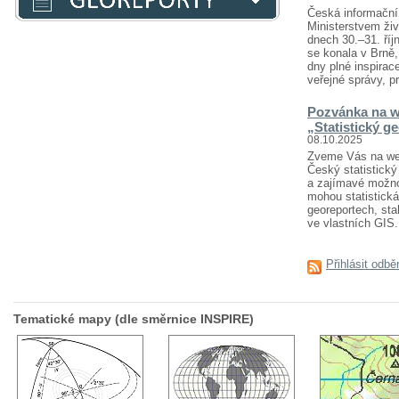
Česká informační 
Ministerstvem živ
dnech 30.–31. říj
se konala v Brně
dny plné inspirace
veřejné správy, pr
Pozvánka na w
„Statistický g
08.10.2025
Zveme Vás na webi
Český statistický 
a zajímavé možnost
mohou statistická
georeportech, sta
ve vlastních GIS..
Přihlásit odbě
Tematické mapy (dle směrnice INSPIRE)