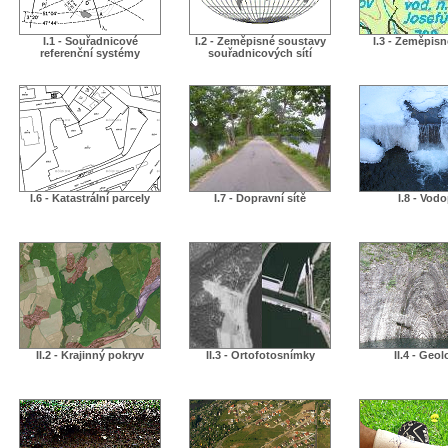
I.1 - Souřadnicové
I.2 - Zeměpisné soustavy
I.3 - Zeměpis
referenční systémy
souřadnicových sítí
I.6 - Katastrální parcely
I.7 - Dopravní sítě
I.8 - Vodo
II.2 - Krajinný pokryv
II.3 - Ortofotosnímky
II.4 - Geol