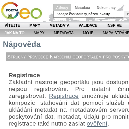
Adresy
Metadata
Dokumenty
H
VÍTEJTE
MAPY
METADATA
VALIDACE
INSPIRE
JAK NA TO
MAPY
METADATA
MOJE
MAPA STRÁN
Nápověda
Stručný průvodce Národním geoportálem pro poskyto
Registrace
Základní nástroje geoportálu jsou dostupné
nejsou registrováni. Pro ostatní či
zaregistrovat.
Registrace
umožňuje ukládá
kompozic, stahování dat pomocí
služeb 
ukládání metadat na metadatovém server
poskytování dat, metadat, údajů pro monit
registrace také nutno zaslat
ověření
.