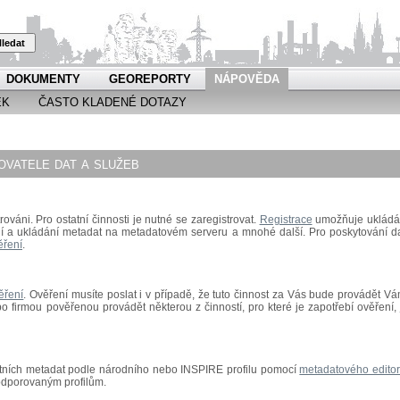
ledat
DOKUMENTY
GEOREPORTY
NÁPOVĚDA
EK
ČASTO KLADENÉ DOTAZY
vatele dat a služeb
rováni. Pro ostatní činnosti je nutné se zaregistrovat.
Registrace
umožňuje ukládá
ní a ukládání metadat na metadatovém serveru a mnohé další.
Pro poskytování da
ěření
.
ěření
.
Ověření musíte poslat i v případě, že tuto činnost za Vás bude provádět Vá
 firmou pověřenou provádět některou z činností, pro které je zapotřebí ověření, 
astních metadat podle národního nebo INSPIRE profilu pomocí
metadatového edito
odporovaným profilům.