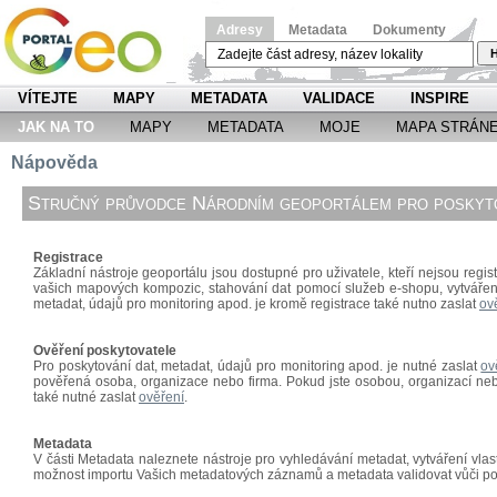
Adresy
Metadata
Dokumenty
H
VÍTEJTE
MAPY
METADATA
VALIDACE
INSPIRE
JAK NA TO
MAPY
METADATA
MOJE
MAPA STRÁN
Nápověda
Stručný průvodce Národním geoportálem pro poskyto
Registrace
Základní nástroje geoportálu jsou dostupné pro uživatele, kteří nejsou regist
vašich mapových kompozic, stahování dat pomocí
služeb e-shopu, vytváře
metadat, údajů pro monitoring apod. je kromě registrace také nutno zaslat
ov
Ověření poskytovatele
Pro poskytování dat, metadat, údajů pro monitoring apod. je nutné zaslat
ov
pověřená osoba, organizace nebo firma. Pokud jste osobou, organizací nebo
také nutné zaslat
ověření
.
Metadata
V části Metadata naleznete nástroje pro vyhledávání metadat, vytváření vl
možnost importu Vašich metadatových záznamů a metadata validovat vůči p