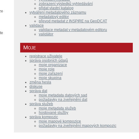
zobrazení výsledků vyhledávání
přidat vlastní katalog
ze
vytváření metadatového záznamu
metadatový editor
převod metadat z INSPIRE na GeoDCAT
validace
validace metadat v metadatovém editoru
te
validátor
Moje
registrace uživatele
správa osobních údajů
moje organizace
moje role
moje zařazení
moje skupina
změna hesla
diskuse
správa dat
moje metadata datových sad
požadavky na zveřejnění dat
správa služeb
moje metadata služeb
hostované služby
správa kompozic
moje mapové kompozice
požadavky na zveřejnění mapových kompozic