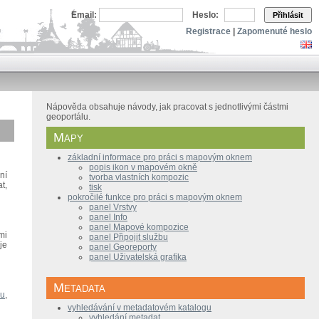
Email:
Heslo:
Přihlásit
Registrace
|
Zapomenuté heslo
Nápověda obsahuje návody, jak pracovat s jednotlivými částmi
geoportálu.
Mapy
základní informace pro práci s mapovým oknem
popis ikon v mapovém okně
ní
tvorba vlastních kompozic
t,
tisk
pokročilé funkce pro práci s mapovým oknem
panel Vrstvy
panel Info
panel Mapové kompozice
mi
panel Připojit službu
je
panel Georeporty
panel Uživatelská grafika
Metadata
ru
,
vyhledávání v metadatovém katalogu
vyhledání metadat