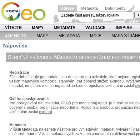
Adresy
Metadata
Dokumenty
H
VÍTEJTE
MAPY
METADATA
VALIDACE
INSPIRE
JAK NA TO
MAPY
METADATA
MOJE
MAPA STRÁN
Nápověda
Stručný průvodce Národním geoportálem pro poskyto
Registrace
Základní nástroje geoportálu jsou dostupné pro uživatele, kteří nejsou regist
vašich mapových kompozic, stahování dat pomocí
služeb e-shopu, vytváře
metadat, údajů pro monitoring apod. je kromě registrace také nutno zaslat
ov
Ověření poskytovatele
Pro poskytování dat, metadat, údajů pro monitoring apod. je nutné zaslat
ov
pověřená osoba, organizace nebo firma. Pokud jste osobou, organizací nebo
také nutné zaslat
ověření
.
Metadata
V části Metadata naleznete nástroje pro vyhledávání metadat, vytváření vl
možnost importu Vašich metadatových záznamů a metadata validovat vůči p