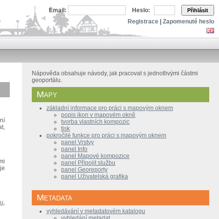
Email:
Heslo:
Přihlásit
Registrace
|
Zapomenuté heslo
Nápověda obsahuje návody, jak pracovat s jednotlivými částmi
geoportálu.
Mapy
základní informace pro práci s mapovým oknem
popis ikon v mapovém okně
ní
tvorba vlastních kompozic
t,
tisk
pokročilé funkce pro práci s mapovým oknem
panel Vrstvy
panel Info
panel Mapové kompozice
mi
panel Připojit službu
je
panel Georeporty
panel Uživatelská grafika
Metadata
ru
,
vyhledávání v metadatovém katalogu
vyhledání metadat