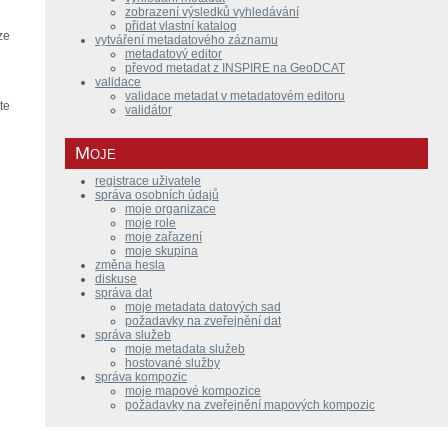
zobrazení výsledků vyhledávání
přidat vlastní katalog
ze
vytváření metadatového záznamu
metadatový editor
převod metadat z INSPIRE na GeoDCAT
validace
validace metadat v metadatovém editoru
te
validátor
Moje
registrace uživatele
správa osobních údajů
moje organizace
moje role
moje zařazení
moje skupina
změna hesla
diskuse
správa dat
moje metadata datových sad
požadavky na zveřejnění dat
správa služeb
moje metadata služeb
hostované služby
správa kompozic
moje mapové kompozice
požadavky na zveřejnění mapových kompozic