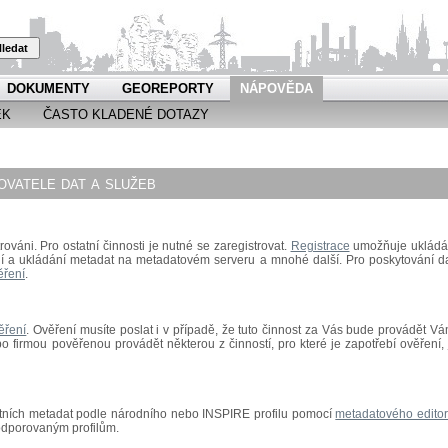
ledat
DOKUMENTY
GEOREPORTY
NÁPOVĚDA
EK
ČASTO KLADENÉ DOTAZY
vatele dat a služeb
rováni. Pro ostatní činnosti je nutné se zaregistrovat.
Registrace
umožňuje ukládá
ní a ukládání metadat na metadatovém serveru a mnohé další.
Pro poskytování da
ěření
.
ěření
.
Ověření musíte poslat i v případě, že tuto činnost za Vás bude provádět Vá
 firmou pověřenou provádět některou z činností, pro které je zapotřebí ověření, 
astních metadat podle národního nebo INSPIRE profilu pomocí
metadatového edito
odporovaným profilům.