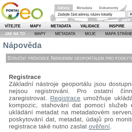
Adresy
Metadata
Dokumenty
H
VÍTEJTE
MAPY
METADATA
VALIDACE
INSPIRE
JAK NA TO
MAPY
METADATA
MOJE
MAPA STRÁN
Nápověda
Stručný průvodce Národním geoportálem pro poskyto
Registrace
Základní nástroje geoportálu jsou dostupné
nejsou registrováni. Pro ostatní či
zaregistrovat.
Registrace
umožňuje ukládá
kompozic, stahování dat pomocí
služeb 
ukládání metadat na metadatovém server
poskytování dat, metadat, údajů pro monit
registrace také nutno zaslat
ověření
.