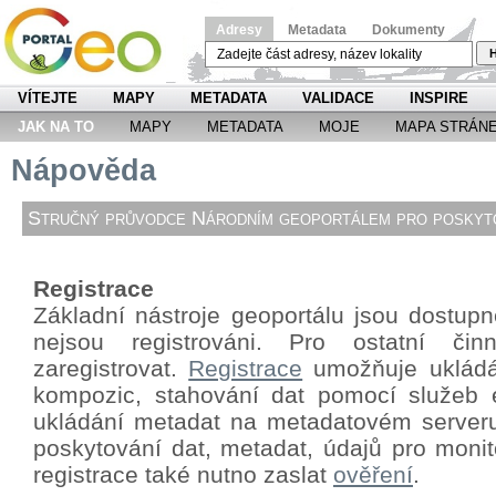
Adresy
Metadata
Dokumenty
H
VÍTEJTE
MAPY
METADATA
VALIDACE
INSPIRE
JAK NA TO
MAPY
METADATA
MOJE
MAPA STRÁN
Nápověda
Stručný průvodce Národním geoportálem pro poskyto
Registrace
Základní nástroje geoportálu jsou dostupné
nejsou registrováni. Pro ostatní či
zaregistrovat.
Registrace
umožňuje ukládá
kompozic, stahování dat pomocí
služeb 
ukládání metadat na metadatovém server
poskytování dat, metadat, údajů pro monit
registrace také nutno zaslat
ověření
.