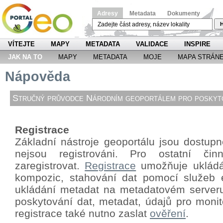
Adresy
Metadata
Dokumenty
H
VÍTEJTE
MAPY
METADATA
VALIDACE
INSPIRE
JAK NA TO
MAPY
METADATA
MOJE
MAPA STRÁN
Nápověda
Stručný průvodce Národním geoportálem pro poskyto
Registrace
Základní nástroje geoportálu jsou dostupné
nejsou registrováni. Pro ostatní či
zaregistrovat.
Registrace
umožňuje ukládá
kompozic, stahování dat pomocí
služeb 
ukládání metadat na metadatovém server
poskytování dat, metadat, údajů pro monit
registrace také nutno zaslat
ověření
.