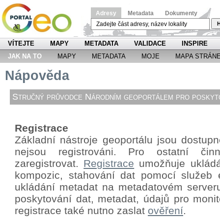
Adresy
Metadata
Dokumenty
H
VÍTEJTE
MAPY
METADATA
VALIDACE
INSPIRE
JAK NA TO
MAPY
METADATA
MOJE
MAPA STRÁN
Nápověda
Stručný průvodce Národním geoportálem pro poskyto
Registrace
Základní nástroje geoportálu jsou dostupné
nejsou registrováni. Pro ostatní či
zaregistrovat.
Registrace
umožňuje ukládá
kompozic, stahování dat pomocí
služeb 
ukládání metadat na metadatovém server
poskytování dat, metadat, údajů pro monit
registrace také nutno zaslat
ověření
.