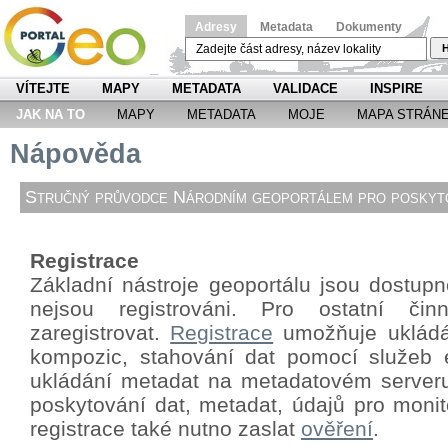
Adresy
Metadata
Dokumenty
H
VÍTEJTE
MAPY
METADATA
VALIDACE
INSPIRE
JAK NA TO
MAPY
METADATA
MOJE
MAPA STRÁN
Nápověda
Stručný průvodce Národním geoportálem pro poskyto
Registrace
Základní nástroje geoportálu jsou dostupné
nejsou registrováni. Pro ostatní či
zaregistrovat.
Registrace
umožňuje ukládá
kompozic, stahování dat pomocí
služeb 
ukládání metadat na metadatovém server
poskytování dat, metadat, údajů pro monit
registrace také nutno zaslat
ověření
.