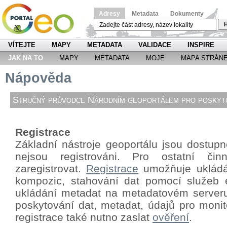
Adresy
Metadata
Dokumenty
H
VÍTEJTE
MAPY
METADATA
VALIDACE
INSPIRE
JAK NA TO
MAPY
METADATA
MOJE
MAPA STRÁN
Nápověda
Stručný průvodce Národním geoportálem pro poskyto
Registrace
Základní nástroje geoportálu jsou dostupné
nejsou registrováni. Pro ostatní či
zaregistrovat.
Registrace
umožňuje ukládá
kompozic, stahování dat pomocí
služeb 
ukládání metadat na metadatovém server
poskytování dat, metadat, údajů pro monit
registrace také nutno zaslat
ověření
.