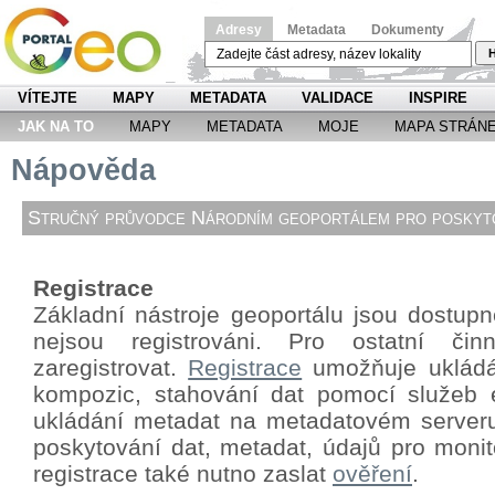
Adresy
Metadata
Dokumenty
H
VÍTEJTE
MAPY
METADATA
VALIDACE
INSPIRE
JAK NA TO
MAPY
METADATA
MOJE
MAPA STRÁN
Nápověda
Stručný průvodce Národním geoportálem pro poskyto
Registrace
Základní nástroje geoportálu jsou dostupné
nejsou registrováni. Pro ostatní či
zaregistrovat.
Registrace
umožňuje ukládá
kompozic, stahování dat pomocí
služeb 
ukládání metadat na metadatovém server
poskytování dat, metadat, údajů pro monit
registrace také nutno zaslat
ověření
.