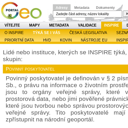
Adresy
Metadata
Dokumenty
H
VÍTEJTE
MAPY
METADATA
VALIDACE
INSPIRE
O INSPIRE
TÝKÁ SE I VÁS
ČESKÁ LEGISLATIVA
SEZN
PRIORITNÍ DATA
HVD
KOVIN
NÁSTROJE EU
INSPI
Lidé nebo instituce, kterých se INSPIRE týká, s
skupin:
Povinný poskytovatel
Povinný poskytovatel je definován v § 2 pí
Sb., o právu na informace o životním prostře
jsou to orgány veřejné správy, které v
prostorová data, nebo jimi pověřené právnic
které jsou tvorbou nebo správou prostorový
veřejné správy. Tito poskytovatelé maj
zpřístupnit na národní geoportál.