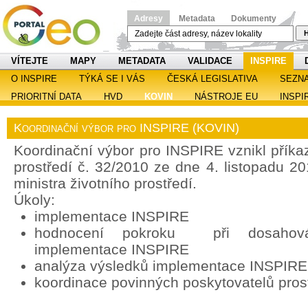
Adresy
Metadata
Dokumenty
H
VÍTEJTE
MAPY
METADATA
VALIDACE
INSPIRE
O INSPIRE
TÝKÁ SE I VÁS
ČESKÁ LEGISLATIVA
SEZN
PRIORITNÍ DATA
HVD
KOVIN
NÁSTROJE EU
INSPI
Koordinační výbor pro INSPIRE (KOVIN)
Koordinační výbor pro INSPIRE vznikl příka
prostředí č. 32/2010 ze dne 4. listopadu 2
ministra životního prostředí.
Úkoly:
implementace INSPIRE
hodnocení pokroku při dosahován
implementace INSPIRE
analýza výsledků implementace INSPIRE
koordinace povinných poskytovatelů pros