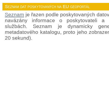
Seznam dat poskytovaných na EU geoportál
Seznam
je řazen podle poskytovaných datov
navázány informace o poskytovateli a
službách. Seznam je dynamicky gene
metadatového katalogu, proto jeho zobrazen
20 sekund).