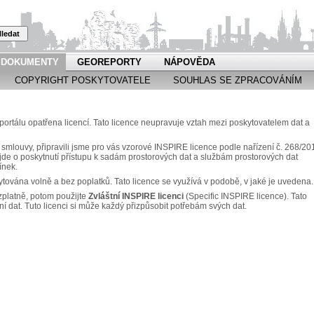
ledat
DOKUMENTY
GEOREPORTY
NÁPOVĚDA
COPYRIGHT POSKYTOVATELE
SOUHLAS SE ZPRACOVÁNÍM
rtálu opatřena licencí. Tato licence neupravuje vztah mezi poskytovatelem dat a
 smlouvy, připravili jsme pro vás vzorové INSPIRE licence podle nařízení č. 268/20
e o poskytnutí přístupu k sadám prostorových dat a službám prostorových dat
ínek.
ytována volně a bez poplatků. Tato licence se využívá v podobě, v jaké je uvedena.
zplatně, potom použijte
Zvláštní INSPIRE licenci
(Specific INSPIRE licence). Tato
ní dat. Tuto licenci si může každý přizpůsobit potřebám svých dat.