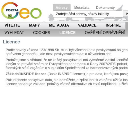
Adresy
Metadata
Dokumenty
H
VÍTEJTE
MAPY
METADATA
VALIDACE
INSPIRE
VYHLEDAT
COOKIES
LICENCE
OVĚŘENÍ OPRÁVNĚNÍ
Licence
Podle novely zákona 123/1998 Sb. musí být všechna data poskytovaná na geopo
správcem geoportálu, ale mezi poskytovatelem dat a uživatelem dat.
Protože jsme si vědomi, že ne každý poskytovatel má vytvořené vlastní licenční
kterým se provádí směrnice Evropského parlamentu a Rady 2007/2/ES, pokud jd
členských států orgánům a subjektům Společenství za harmonizovaných podm
Základní INSPIRE licence
(Basic INSPIRE licence) je pro data, která jsou posk
Pokud chcete poskytovat data, ale nemůžete je zpřístupnit k volnému užití a be
licence obsahuje základní položky včetně alternativních textů například u užívá