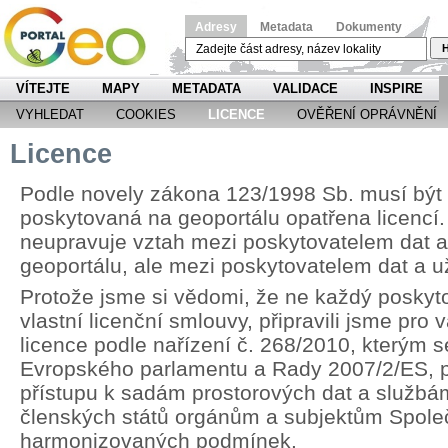
Adresy
Metadata
Dokumenty
H
VÍTEJTE
MAPY
METADATA
VALIDACE
INSPIRE
VYHLEDAT
COOKIES
LICENCE
OVĚŘENÍ OPRÁVNĚNÍ
Licence
Podle novely zákona 123/1998 Sb. musí být
poskytovaná na geoportálu opatřena licencí.
neupravuje vztah mezi poskytovatelem dat 
geoportálu, ale mezi poskytovatelem dat a u
Protože jsme si vědomi, že ne každý poskyt
vlastní licenční smlouvy, připravili jsme pr
licence podle nařízení č. 268/2010, kterým 
Evropského parlamentu a Rady 2007/2/ES, p
přístupu k sadám prostorových dat a službá
členských států orgánům a subjektům Spole
harmonizovaných podmínek.