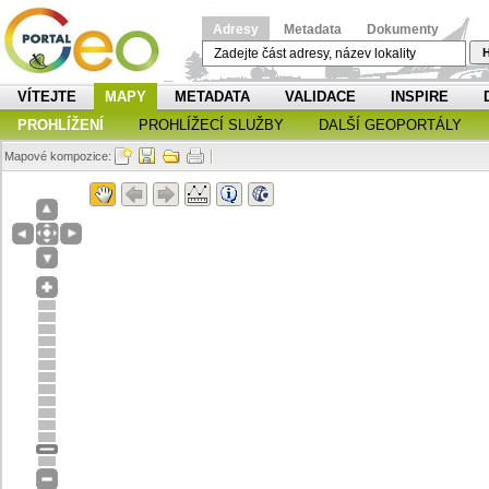
Adresy
Metadata
Dokumenty
H
VÍTEJTE
MAPY
METADATA
VALIDACE
INSPIRE
PROHLÍŽENÍ
PROHLÍŽECÍ SLUŽBY
DALŠÍ GEOPORTÁLY
Mapové kompozice: