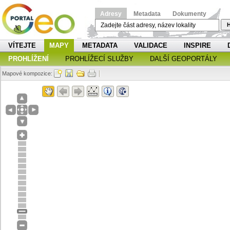
Adresy
Metadata
Dokumenty
H
VÍTEJTE
MAPY
METADATA
VALIDACE
INSPIRE
PROHLÍŽENÍ
PROHLÍŽECÍ SLUŽBY
DALŠÍ GEOPORTÁLY
Mapové kompozice: