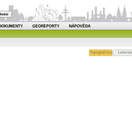
ledat
DOKUMENTY
GEOREPORTY
NÁPOVĚDA
Topografická
Letecká