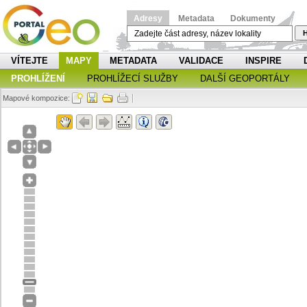
Adresy
Metadata
Dokumenty
H
VÍTEJTE
MAPY
METADATA
VALIDACE
INSPIRE
PROHLÍŽENÍ
PROHLÍŽECÍ SLUŽBY
DALŠÍ GEOPORTÁLY
Mapové kompozice: