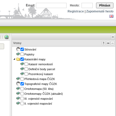
Email:
Heslo:
Přihlásit
Registrace
|
Zapomenuté heslo
Vrstvy
Stínování
Popisky
Katastrální mapy
Katastr nemovitostí
Definiční body parcel
Pozemkový katastr
Přehledová mapa ČÚZK
Topografické mapy ČÚZK
Ortofotomapa (50. léta)
Ortofotomapy ČÚZK (aktuální)
III. vojenské mapování
II. vojenské mapování