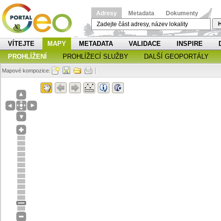
Adresy
Metadata
Dokumenty
H
VÍTEJTE
MAPY
METADATA
VALIDACE
INSPIRE
PROHLÍŽENÍ
PROHLÍŽECÍ SLUŽBY
DALŠÍ GEOPORTÁLY
Mapové kompozice: