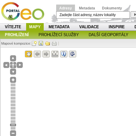
Adresy
Metadata
Dokumenty
H
VÍTEJTE
MAPY
METADATA
VALIDACE
INSPIRE
PROHLÍŽENÍ
PROHLÍŽECÍ SLUŽBY
DALŠÍ GEOPORTÁLY
Mapové kompozice: