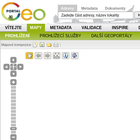
Adresy
Metadata
Dokumenty
H
VÍTEJTE
MAPY
METADATA
VALIDACE
INSPIRE
PROHLÍŽENÍ
PROHLÍŽECÍ SLUŽBY
DALŠÍ GEOPORTÁLY
Mapové kompozice: