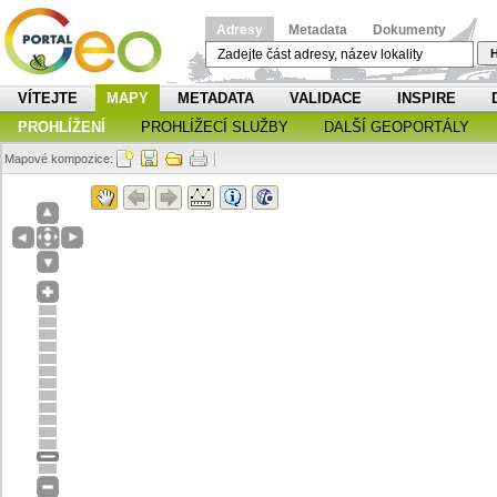
Adresy
Metadata
Dokumenty
H
VÍTEJTE
MAPY
METADATA
VALIDACE
INSPIRE
PROHLÍŽENÍ
PROHLÍŽECÍ SLUŽBY
DALŠÍ GEOPORTÁLY
Mapové kompozice: