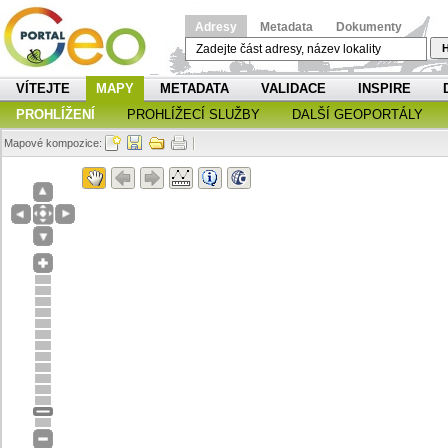
Adresy
Metadata
Dokumenty
H
VÍTEJTE
MAPY
METADATA
VALIDACE
INSPIRE
PROHLÍŽENÍ
PROHLÍŽECÍ SLUŽBY
DALŠÍ GEOPORTÁLY
Mapové kompozice: